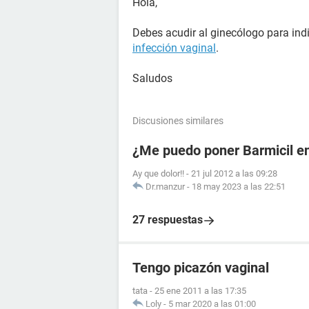
Hola,
Debes acudir al ginecólogo para indi
infección vaginal
.
Saludos
Discusiones similares
¿Me puedo poner Barmicil en
Ay que dolor!!
-
21 jul 2012 a las 09:28
Dr.manzur
-
18 may 2023 a las 22:51
27 respuestas
Tengo picazón vaginal
tata
-
25 ene 2011 a las 17:35
Loly
-
5 mar 2020 a las 01:00