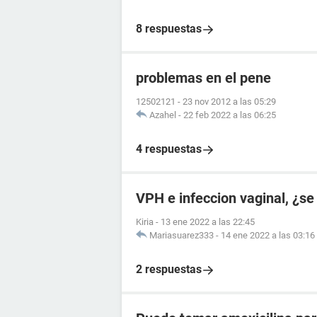
8 respuestas
problemas en el pene
12502121
-
23 nov 2012 a las 05:29
Azahel
-
22 feb 2022 a las 06:25
4 respuestas
VPH e infeccion vaginal, ¿se
Kiria
-
13 ene 2022 a las 22:45
Mariasuarez333
-
14 ene 2022 a las 03:16
2 respuestas