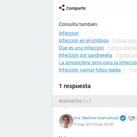
Compartir
Consulta también:
Infeccion
Infeccion en el ombligo
-
Fichas prác
Que es una infección
-
Fichas prácti
Infeccion por gardnerella
-
Fichas pr
La amoxicilina sirve para la infecció
Infección vajinal fotos reales
✓
-
Fo
1 respuesta
RESPUESTA 1 / 1
Dra. Marlene Huancahuari
9 may 2015 a las 20:00