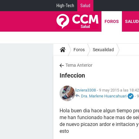
High-Tech
Salud
FOROS
SALUD
Foros
Sexualidad
Tema Anterior
Infeccion
lizviera3308
- 9 may 2015 a las 18:42
Dra. Marlene Huancahuari
-
9
Hola buen dia hace algun tiempo pre
me han funcionado hace mas de seis
de nuevo picazon ardor e irritacion
esto