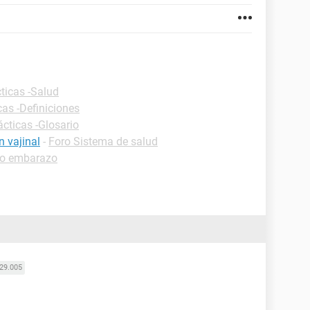
ticas -Salud
cas -Definiciones
ácticas -Glosario
n vajinal
-
Foro Sistema de salud
ro embarazo
29.005