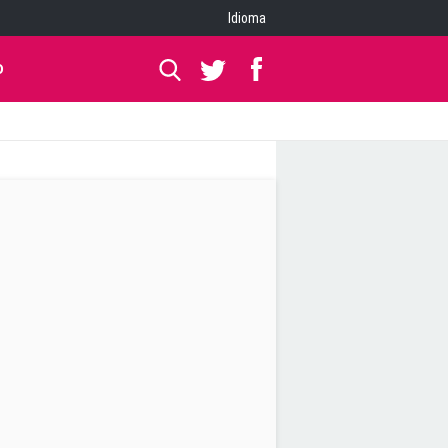
Idioma
O