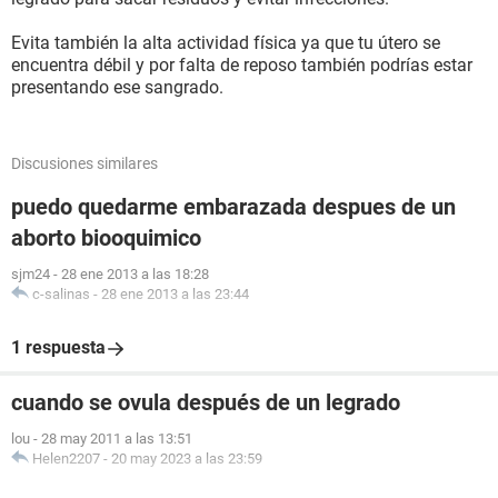
Evita también la alta actividad física ya que tu útero se
encuentra débil y por falta de reposo también podrías estar
presentando ese sangrado.
Discusiones similares
puedo quedarme embarazada despues de un
aborto biooquimico
sjm24
-
28 ene 2013 a las 18:28
c-salinas
-
28 ene 2013 a las 23:44
1 respuesta
cuando se ovula después de un legrado
lou
-
28 may 2011 a las 13:51
Helen2207
-
20 may 2023 a las 23:59