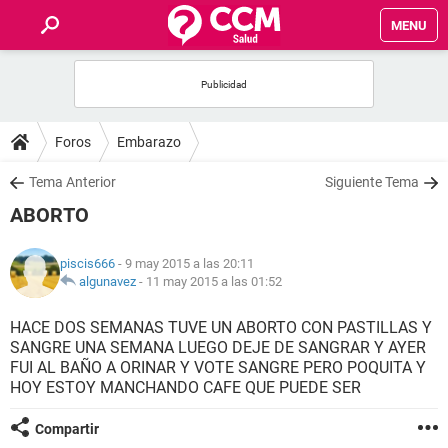
MENU
INICIO
FOROS
Foros
Embarazo
SALUD
Tema Anterior
Siguiente Tema
ABORTO
FAMILIA
piscis666
- 9 may 2015 a las 20:11
NUTRICIÓN
algunavez
-
11 may 2015 a las 01:52
HACE DOS SEMANAS TUVE UN ABORTO CON PASTILLAS Y
BIENESTAR
SANGRE UNA SEMANA LUEGO DEJE DE SANGRAR Y AYER
FUI AL BAÑO A ORINAR Y VOTE SANGRE PERO POQUITA Y
SEXUALIDAD
HOY ESTOY MANCHANDO CAFE QUE PUEDE SER
Compartir
GLOSARIO