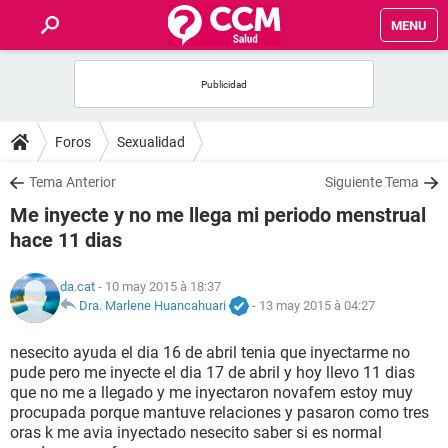
MENU
INICIO
FORUMS
Foros
Sexualidad
SALUD
Tema Anterior
Siguiente Tema
Me inyecte y no me llega mi periodo menstrual
FAMILIA
hace 11 dias
NUTRICIÓN
da.cat
- 10 may 2015 à 18:37
Dra. Marlene Huancahuari
-
13 may 2015 à 04:27
BIENESTAR
nesecito ayuda el dia 16 de abril tenia que inyectarme no
pude pero me inyecte el dia 17 de abril y hoy llevo 11 dias
SEXUALIDAD
que no me a llegado y me inyectaron novafem estoy muy
procupada porque mantuve relaciones y pasaron como tres
oras k me avia inyectado nesecito saber si es normal
GLOSARIO