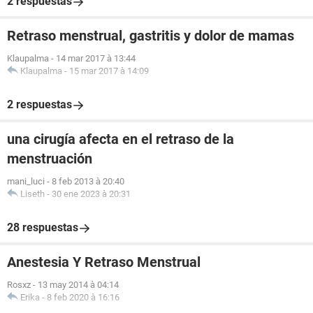
2 respuestas
Retraso menstrual, gastritis y dolor de mamas
Klaupalma
-
14 mar 2017 à 13:44
Klaupalma
-
15 mar 2017 à 14:09
2 respuestas
una cirugía afecta en el retraso de la
menstruación
mani_luci
-
8 feb 2013 à 20:40
Liseth
-
30 ene 2023 à 20:31
28 respuestas
Anestesia Y Retraso Menstrual
Rosxz
-
13 may 2014 à 04:14
Erika
-
8 feb 2020 à 16:16