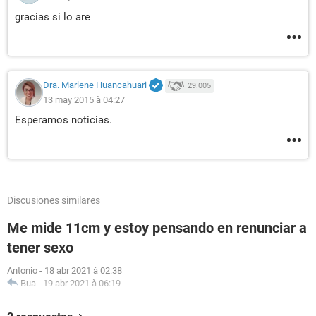
gracias si lo are
Dra. Marlene Huancahuari
29.005
13 may 2015 à 04:27
Esperamos noticias.
Discusiones similares
Me mide 11cm y estoy pensando en renunciar a
tener sexo
Antonio
-
18 abr 2021 à 02:38
Bua
-
19 abr 2021 à 06:19