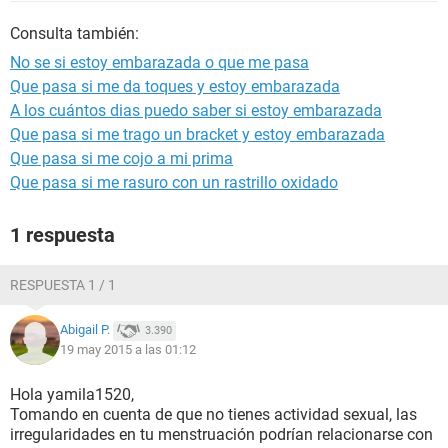
Consulta también:
No se si estoy embarazada o que me pasa
Que pasa si me da toques y estoy embarazada
A los cuántos dias puedo saber si estoy embarazada
Que pasa si me trago un bracket y estoy embarazada
Que pasa si me cojo a mi prima
Que pasa si me rasuro con un rastrillo oxidado
1 respuesta
RESPUESTA 1 / 1
Abigail P.
3.390
19 may 2015 a las 01:12
Hola yamila1520,
Tomando en cuenta de que no tienes actividad sexual, las
irregularidades en tu menstruación podrían relacionarse con