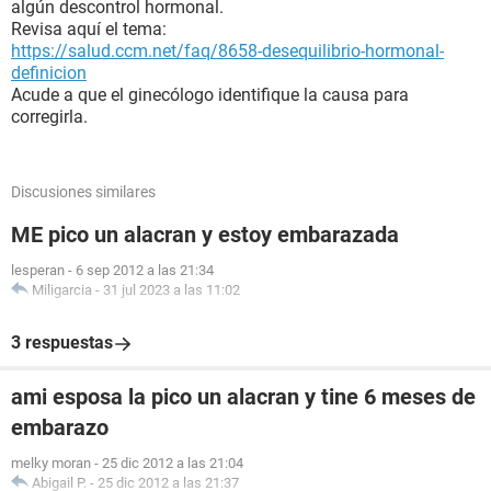
algún descontrol hormonal.
Revisa aquí el tema:
https://salud.ccm.net/faq/8658-desequilibrio-hormonal-
definicion
Acude a que el ginecólogo identifique la causa para
corregirla.
Discusiones similares
ME pico un alacran y estoy embarazada
lesperan
-
6 sep 2012 a las 21:34
Miligarcia
-
31 jul 2023 a las 11:02
3 respuestas
ami esposa la pico un alacran y tine 6 meses de
embarazo
melky moran
-
25 dic 2012 a las 21:04
Abigail P.
-
25 dic 2012 a las 21:37