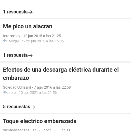
1 respuesta
Me pico un alacran
terezamay
-
12 jun 2015 a las 21:25
Abigail P.
-
22 jun 2015 a las 15:35
1 respuesta
Efectos de una descarga eléctrica durante el
embarazo
Soledad Udrisard
-
7 ago 2016 a las 22:58
Lore
-
10 abr 2021 a las 21:56
5 respuestas
Toque electrico embarazada
3015069490101
-
12 oct 2021 a las 22:18