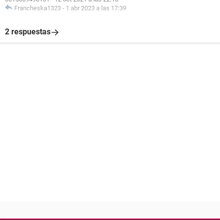
Francheska1323
-
1 abr 2023 a las 17:39
2 respuestas