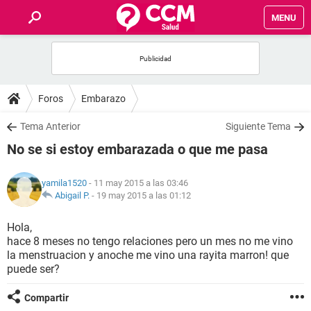
MENU
INICIO
FOROS
Foros
Embarazo
SALUD
Tema Anterior
Siguiente Tema
No se si estoy embarazada o que me pasa
FAMILIA
yamila1520
- 11 may 2015 a las 03:46
NUTRICIÓN
Abigail P.
-
19 may 2015 a las 01:12
Hola,
BIENESTAR
hace 8 meses no tengo relaciones pero un mes no me vino
la menstruacion y anoche me vino una rayita marron! que
SEXUALIDAD
puede ser?
Compartir
GLOSARIO