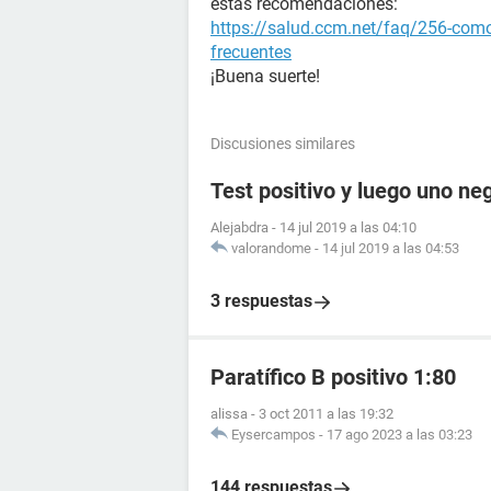
estas recomendaciones:
https://salud.ccm.net/faq/256-como
frecuentes
¡Buena suerte!
Discusiones similares
Test positivo y luego uno ne
Alejabdra
-
14 jul 2019 a las 04:10
valorandome
-
14 jul 2019 a las 04:53
3 respuestas
Paratífico B positivo 1:80
alissa
-
3 oct 2011 a las 19:32
Eysercampos
-
17 ago 2023 a las 03:23
144 respuestas