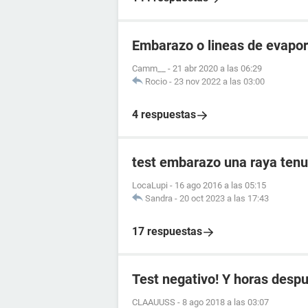
Embarazo o lineas de evapo
Camm__
-
21 abr 2020 a las 06:29
Rocio
-
23 nov 2022 a las 03:00
4 respuestas
test embarazo una raya tenu
LocaLupi
-
16 ago 2016 a las 05:15
Sandra
-
20 oct 2023 a las 17:43
17 respuestas
Test negativo! Y horas despué
CLAAUUSS
-
8 ago 2018 a las 03:07