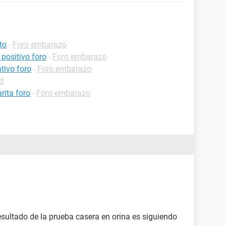
to
-
Foro embarazo
positivo foro
-
Foro embarazo
tivo foro
-
Foro embarazo
d
rita foro
-
Foro embarazo
esultado de la prueba casera en orina es siguiendo