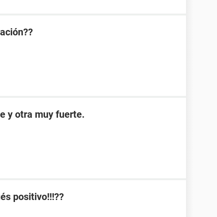
ración??
e y otra muy fuerte.
s positivo!!!??