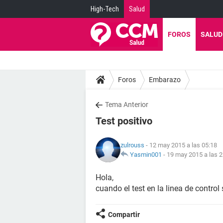
High-Tech
Salud
FOROS
SALUD
Foros
Embarazo
Tema Anterior
Test positivo
zulrouss
- 12 may 2015 a las 05:18
Yasmin001
-
19 may 2015 a las 2
Hola,
cuando el test en la linea de control 
Compartir