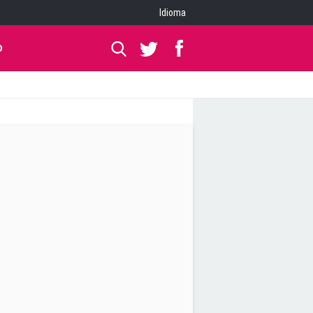
Idioma
O