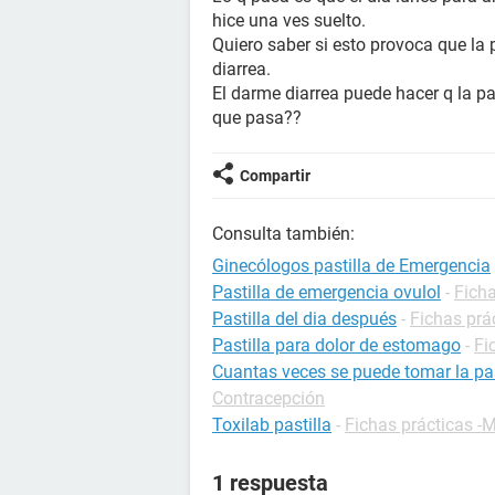
hice una ves suelto.
Quiero saber si esto provoca que la
diarrea.
El darme diarrea puede hacer q la p
que pasa??
Compartir
Consulta también:
Ginecólogos pastilla de Emergencia
Pastilla de emergencia ovulol
-
Fich
Pastilla del dia después
-
Fichas prá
Pastilla para dolor de estomago
-
Fi
Cuantas veces se puede tomar la pas
Contracepción
Toxilab pastilla
-
Fichas prácticas 
1 respuesta