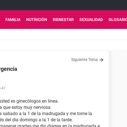
FAMILIA
NUTRICIÓN
BIENESTAR
SEXUALIDAD
GLOSARI
Siguiente Tema
rgencia
2
6:47
sted es ginecólogos en línea.
a que estoy muy nerviosa.
ía sabado a la 1 de la madrugada y me tome la
s del día domingo a la 1 de la tarde.
 amanecer martes me dio diarrea en la madrugada e