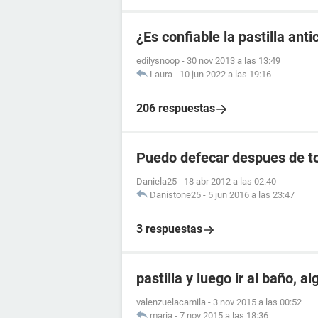
¿Es confiable la pastilla an
edilysnoop
-
30 nov 2013 a las 13:49
Laura
-
10 jun 2022 a las 19:16
206 respuestas
Puedo defecar despues de to
Daniela25
-
18 abr 2012 a las 02:40
Danistone25
-
5 jun 2016 a las 23:47
3 respuestas
pastilla y luego ir al baño, a
valenzuelacamila
-
3 nov 2015 a las 00:52
maria
-
7 nov 2015 a las 18:36