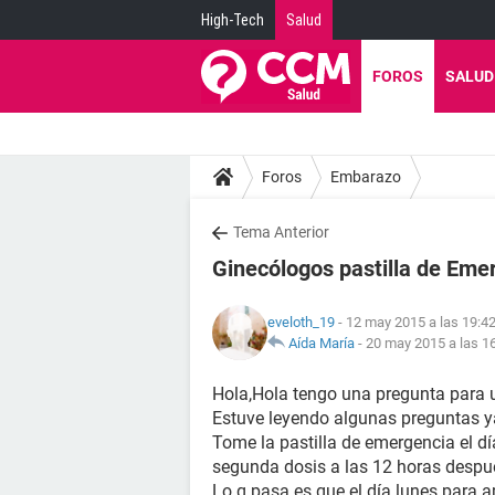
High-Tech
Salud
FOROS
SALUD
Foros
Embarazo
Tema Anterior
Ginecólogos pastilla de Eme
eveloth_19
- 12 may 2015 a las 19:4
Aída María
-
20 may 2015 a las 1
Hola,Hola tengo una pregunta para u
Estuve leyendo algunas preguntas y
Tome la pastilla de emergencia el d
segunda dosis a las 12 horas despué
Lo q pasa es que el día lunes para