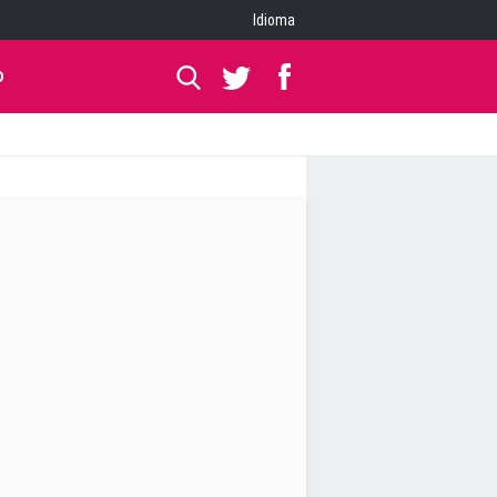
Idioma
O