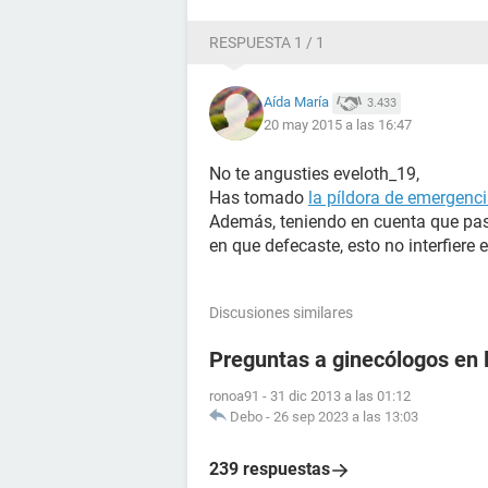
RESPUESTA 1 / 1
Aída María
3.433
20 may 2015 a las 16:47
No te angusties eveloth_19,
Has tomado
la píldora de emergenc
Además, teniendo en cuenta que pa
en que defecaste, esto no interfiere e
Discusiones similares
Preguntas a ginecólogos en l
ronoa91
-
31 dic 2013 a las 01:12
Debo
-
26 sep 2023 a las 13:03
239 respuestas