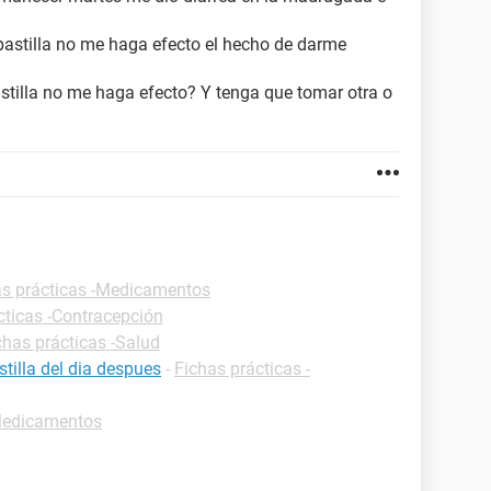
 pastilla no me haga efecto el hecho de darme
astilla no me haga efecto? Y tenga que tomar otra o
as prácticas -Medicamentos
cticas -Contracepción
chas prácticas -Salud
tilla del dia despues
-
Fichas prácticas -
-Medicamentos