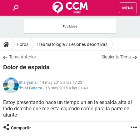
MENU
INICIO
FOROS
Foros
Traumatologia / Lesiones deportivas
SALUD
Tema Anterior
Siguiente Tema
Dolor de espalda
FAMILIA
Sharysma
- 14 may 2015 a las 17:23
NUTRICIÓN
M Gutarra
-
15 may 2015 a las 21:49
Estoy presentando hace un tiempo un en la espalda alta al
BIENESTAR
lado derecho que me esta cojiendo como para la parte de
alante
SEXUALIDAD
Compartir
GLOSARIO