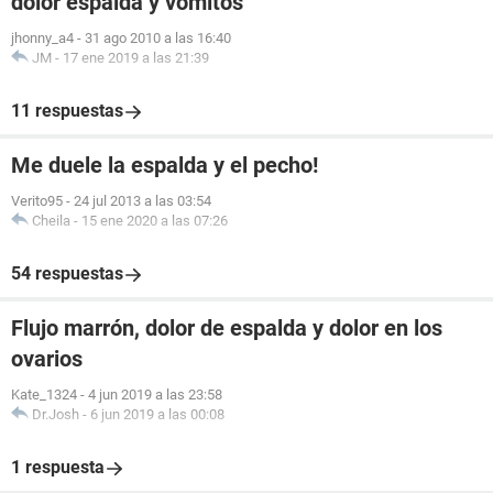
dolor espalda y vomitos
jhonny_a4
-
31 ago 2010 a las 16:40
JM
-
17 ene 2019 a las 21:39
11 respuestas
Me duele la espalda y el pecho!
Verito95
-
24 jul 2013 a las 03:54
Cheila
-
15 ene 2020 a las 07:26
54 respuestas
Flujo marrón, dolor de espalda y dolor en los
ovarios
Kate_1324
-
4 jun 2019 a las 23:58
Dr.Josh
-
6 jun 2019 a las 00:08
1 respuesta