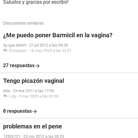
Saludos y gracias por escribir!
Discusiones similares
¿Me puedo poner Barmicil en la vagina?
Ay que dolor!!
-
21 jul 2012 a las 09:28
Dr.manzur
-
18 may 2023 a las 22:51
27 respuestas
Tengo picazón vaginal
tata
-
25 ene 2011 a las 17:35
Loly
-
5 mar 2020 a las 01:00
8 respuestas
problemas en el pene
12502121
-
23 nov 2012 a las 05:29