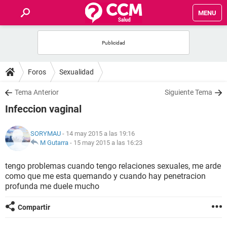
MENU
INICIO
FOROS
Foros
Sexualidad
SALUD
Tema Anterior
Siguiente Tema
Infeccion vaginal
FAMILIA
SORYMAU
- 14 may 2015 a las 19:16
NUTRICIÓN
M Gutarra
-
15 may 2015 a las 16:23
tengo problemas cuando tengo relaciones sexuales, me arde
BIENESTAR
como que me esta quemando y cuando hay penetracion
profunda me duele mucho
SEXUALIDAD
Compartir
GLOSARIO