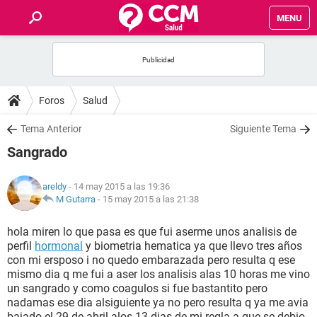
MENU
INICIO
FOROS
Foros
Salud
SALUD
Tema Anterior
Siguiente Tema
Sangrado
FAMILIA
areldy
- 14 may 2015 a las 19:36
NUTRICIÓN
M Gutarra
-
15 may 2015 a las 21:38
hola miren lo que pasa es que fui aserme unos analisis de
BIENESTAR
perfil
hormonal
y biometria hematica ya que llevo tres años
con mi ersposo i no quedo embarazada pero resulta q ese
SEXUALIDAD
mismo dia q me fui a aser los analisis alas 10 horas me vino
un sangrado y como coagulos si fue bastantito pero
nadamas ese dia alsiguiente ya no pero resulta q ya me avia
GLOSARIO
bajado el 29 de abril alos 13 dias de mi regla a que se debio