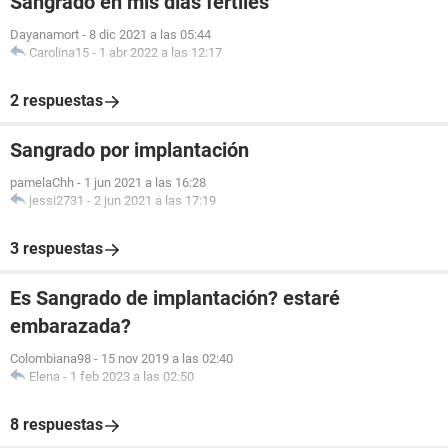
Sangrado en mis días fértiles
Dayanamort
-
8 dic 2021 a las 05:44
Carolina15
-
1 abr 2022 a las 12:17
2 respuestas
Sangrado por implantación
pamelaChh
-
1 jun 2021 a las 16:28
jessi2731
-
2 jun 2021 a las 17:19
3 respuestas
Es Sangrado de implantación? estaré
embarazada?
Colombiana98
-
15 nov 2019 a las 02:40
Elena
-
1 feb 2023 a las 02:50
8 respuestas