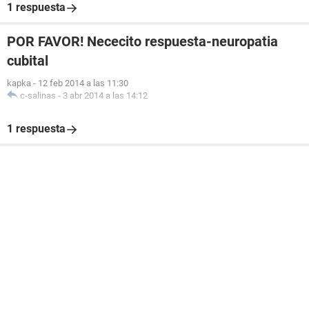
1 respuesta
POR FAVOR! Nececito respuesta-neuropatia
cubital
kapka
-
12 feb 2014 a las 11:30
c-salinas
-
3 abr 2014 a las 14:12
1 respuesta