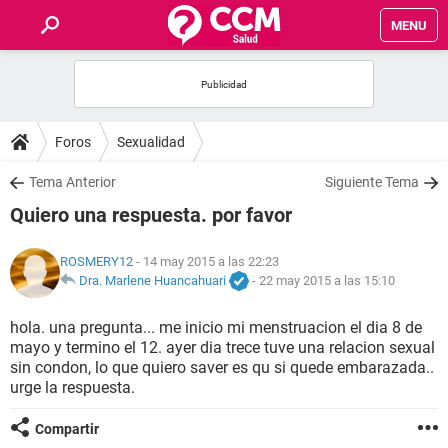
MENU
INICIO
FOROS
Foros
Sexualidad
SALUD
Tema Anterior
Siguiente Tema
Quiero una respuesta. por favor
FAMILIA
ROSMERY12
- 14 may 2015 a las 22:23
NUTRICIÓN
Dra. Marlene Huancahuari
-
22 may 2015 a las 15:10
hola. una pregunta... me inicio mi menstruacion el dia 8 de
BIENESTAR
mayo y termino el 12. ayer dia trece tuve una relacion sexual
sin condon, lo que quiero saver es qu si quede embarazada..
SEXUALIDAD
urge la respuesta.
Compartir
GLOSARIO