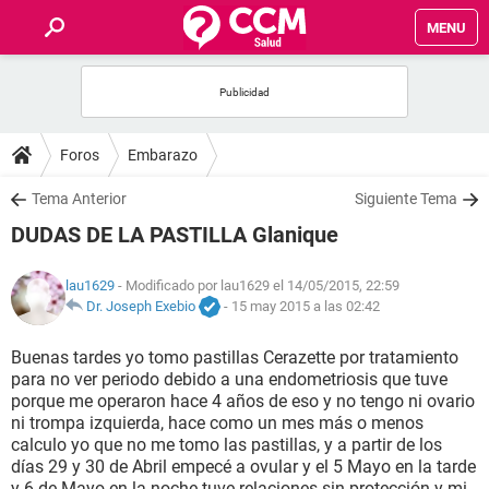
MENU
INICIO
FOROS
Foros
Embarazo
SALUD
Tema Anterior
Siguiente Tema
DUDAS DE LA PASTILLA Glanique
FAMILIA
lau1629
- Modificado por lau1629 el 14/05/2015, 22:59
NUTRICIÓN
Dr. Joseph Exebio
-
15 may 2015 a las 02:42
Buenas tardes yo tomo pastillas Cerazette por tratamiento
BIENESTAR
para no ver periodo debido a una endometriosis que tuve
porque me operaron hace 4 años de eso y no tengo ni ovario
SEXUALIDAD
ni trompa izquierda, hace como un mes más o menos
calculo yo que no me tomo las pastillas, y a partir de los
días 29 y 30 de Abril empecé a ovular y el 5 Mayo en la tarde
GLOSARIO
y 6 de Mayo en la noche tuve relaciones sin protección y mi