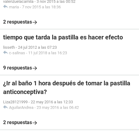
valenzuelacamila
-
3 nov 2015 a las 00:52
maria
-
7 nov 2015 a las 18:36
2 respuestas
tiempo que tarda la pastilla es hacer efecto
lisseth
-
24 jul 2012 a las 07:23
c-salinas
-
11 jul 2018 a las 16:23
9 respuestas
¿Ir al baño 1 hora después de tomar la pastilla
anticonceptiva?
Liza28121999
-
22 may 2016 a las 12:33
AguilarAndrea
-
23 may 2016 a las 06:42
2 respuestas