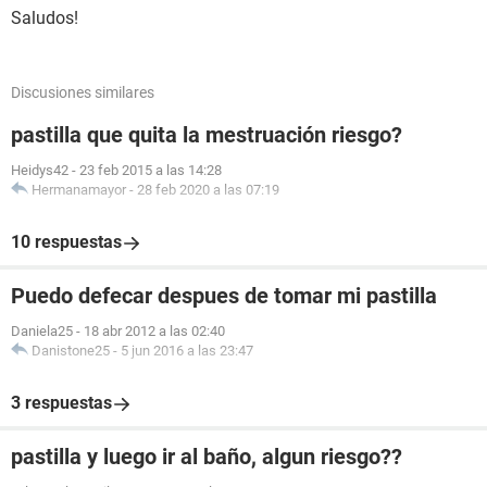
Saludos!
Discusiones similares
pastilla que quita la mestruación riesgo?
Heidys42
-
23 feb 2015 a las 14:28
Hermanamayor
-
28 feb 2020 a las 07:19
10 respuestas
Puedo defecar despues de tomar mi pastilla
Daniela25
-
18 abr 2012 a las 02:40
Danistone25
-
5 jun 2016 a las 23:47
3 respuestas
pastilla y luego ir al baño, algun riesgo??