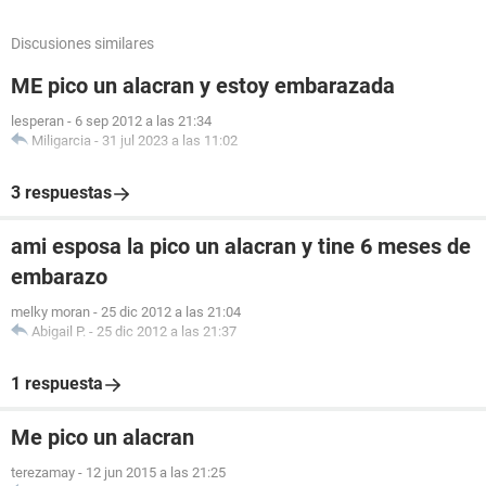
Discusiones similares
ME pico un alacran y estoy embarazada
lesperan
-
6 sep 2012 a las 21:34
Miligarcia
-
31 jul 2023 a las 11:02
3 respuestas
ami esposa la pico un alacran y tine 6 meses de
embarazo
melky moran
-
25 dic 2012 a las 21:04
Abigail P.
-
25 dic 2012 a las 21:37
1 respuesta
Me pico un alacran
terezamay
-
12 jun 2015 a las 21:25