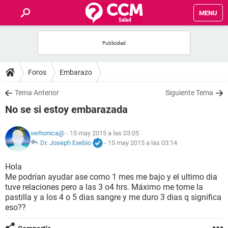
MENU
INICIO
FOROS
Foros
Embarazo
SALUD
Tema Anterior
Siguiente Tema
No se si estoy embarazada
FAMILIA
verhonica@
- 15 may 2015 a las 03:05
NUTRICIÓN
Dr. Joseph Exebio
-
15 may 2015 a las 03:14
Hola
BIENESTAR
Me podrían ayudar ase como 1 mes me bajo y el ultimo dia
tuve relaciones pero a las 3 o4 hrs. Máximo me tome la
SEXUALIDAD
pastilla y a los 4 o 5 dias sangre y me duro 3 dias q significa
eso??
GLOSARIO