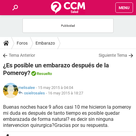
MENU
INICIO
FORUMS
Foros
Embarazo
SALUD
Tema Anterior
Siguiente Tema
¿Es posible un embarazo después de la
FAMILIA
Pomeroy?
Resuelto
NUTRICIÓN
melisalee
- 15 may 2015 à 04:04
osielrosales
-
16 may 2015 à 18:27
BIENESTAR
Buenas noches hace 9 años casi 10 me hicieron la pomeroy
mi duda es después de tanto tiempo es posible quedar
SEXUALIDAD
embarazada de forma natural? es decir sin ninguna
intervencion quirurgica?Gracias por su respuesta.
GLOSARIO