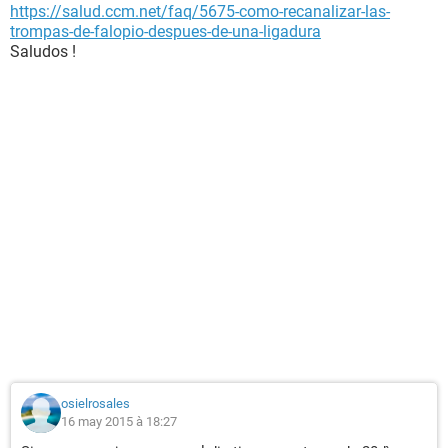
https://salud.ccm.net/faq/5675-como-recanalizar-las-
trompas-de-falopio-despues-de-una-ligadura
Saludos !
osielrosales
16 may 2015 à 18:27