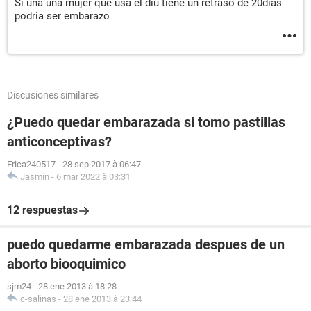
Si una una mujer que usa el diu tiene un retraso de 20dìas
podria ser embarazo
Discusiones similares
¿Puedo quedar embarazada si tomo pastillas
anticonceptivas?
Erica240517
-
28 sep 2017 à 06:47
Jasmin
-
6 mar 2022 à 03:31
12 respuestas
puedo quedarme embarazada despues de un
aborto biooquimico
sjm24
-
28 ene 2013 à 18:28
c-salinas
-
28 ene 2013 à 23:44