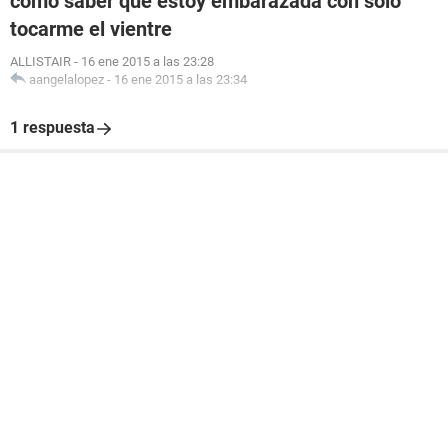
como saber que estoy embarazada con solo
tocarme el vientre
ALLISTAIR
-
16 ene 2015 a las 23:28
aangelalopez
-
16 ene 2015 a las 23:34
1 respuesta