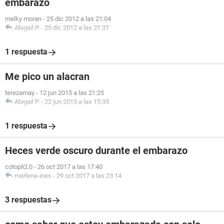
embarazo
melky moran
-
25 dic 2012 a las 21:04
Abigail P.
-
25 dic 2012 a las 21:37
1 respuesta
Me pico un alacran
terezamay
-
12 jun 2015 a las 21:25
Abigail P.
-
22 jun 2015 a las 15:35
1 respuesta
Heces verde oscuro durante el embarazo
cotopli2.0
-
26 oct 2017 a las 17:40
marlene-ines
-
29 oct 2017 a las 23:14
3 respuestas