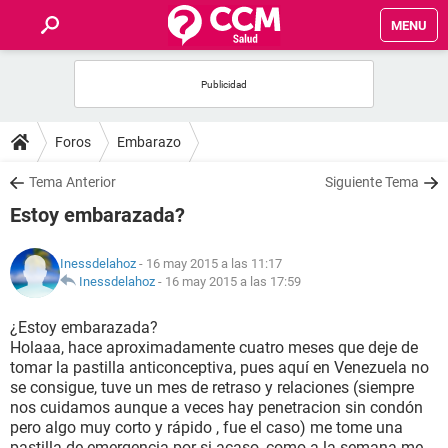
MENU
INICIO
FOROS
Foros
Embarazo
SALUD
Tema Anterior
Siguiente Tema
Estoy embarazada?
FAMILIA
Inessdelahoz
- 16 may 2015 a las 11:17
NUTRICIÓN
Inessdelahoz
-
16 may 2015 a las 17:59
¿Estoy embarazada?
BIENESTAR
Holaaa, hace aproximadamente cuatro meses que deje de
tomar la pastilla anticonceptiva, pues aquí en Venezuela no
SEXUALIDAD
se consigue, tuve un mes de retraso y relaciones (siempre
nos cuidamos aunque a veces hay penetracion sin condón
pero algo muy corto y rápido , fue el caso) me tome una
GLOSARIO
pastilla de emergencia por si acaso, como a la semana me