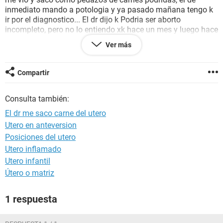
inmediato mando a potologia y ya pasado mañana tengo k
ir por el diagnostico... El dr dijo k Podria ser aborto
incompleto, pero no lo entiendo xk hace un mes y luego hace
una semana el me tomo ecografia y no habia nada en mi
Ver más
utero... Quiero saber si no es aborto k Podria ser, Podria tener
algo malo, Podria ser una enfermedad venerea o algun
cancer... Muchas gracias
Compartir
Consulta también:
El dr me saco carne del utero
Utero en anteversion
Posiciones del utero
Utero inflamado
Utero infantil
Útero o matriz
1 respuesta