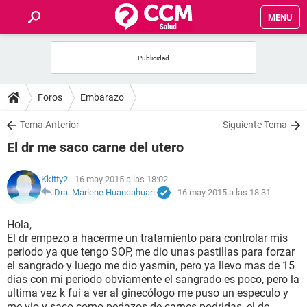
MENU
INICIO
FOROS
Foros
Embarazo
SALUD
Tema Anterior
Siguiente Tema
El dr me saco carne del utero
FAMILIA
Kkitty2
- 16 may 2015 a las 18:02
NUTRICIÓN
Dra. Marlene Huancahuari
-
16 may 2015 a las 18:31
Hola,
BIENESTAR
El dr empezo a hacerme un tratamiento para controlar mis
periodo ya que tengo SOP, me dio unas pastillas para forzar
SEXUALIDAD
el sangrado y luego me dio yasmin, pero ya llevo mas de 15
dias con mi periodo obviamente el sangrado es poco, pero la
ultima vez k fui a ver al ginecólogo me puso un especulo y
GLOSARIO
me vio y saco como pedazos de carnes podridas, el de