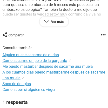
para que sea un embarazo de 6 meses esto puede ser un
embarazo psicologico? Tambien la doctora me dijo que
puede ser quistes la verdad estoy muy confundida y ya no
se que hacer tambien hace como 2 años tuve algo paresido
Ver más
tuve ausencia de menstruacion por 4 o 5 meses y me
detectaron que tenia quistes en los ovarios pero en ese
tiempo yo aun no tenia relaciones sexuales si alguien me
Compartir
puede ayudar se lo agradecere mucho
Consulta también:
Alguien puede sacarme de dudas
Como sacarme un pelo de la garganta
✓
Me puedo masturbar despues de sacarme una muela
A los cuantos días puedo masturbarme después de sacarme
una muela
✓
Saco de douglas
Como saber si alguien es virgen
1 respuesta