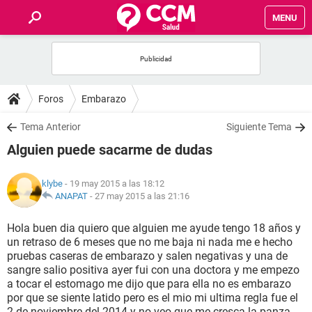
MENU
INICIO
FOROS
Foros
Embarazo
SALUD
Tema Anterior
Siguiente Tema
Alguien puede sacarme de dudas
FAMILIA
klybe
- 19 may 2015 a las 18:12
NUTRICIÓN
ANAPAT
-
27 may 2015 a las 21:16
Hola buen dia quiero que alguien me ayude tengo 18 años y
BIENESTAR
un retraso de 6 meses que no me baja ni nada me e hecho
pruebas caseras de embarazo y salen negativas y una de
SEXUALIDAD
sangre salio positiva ayer fui con una doctora y me empezo
a tocar el estomago me dijo que para ella no es embarazo
por que se siente latido pero es el mio mi ultima regla fue el
GLOSARIO
2 de noviembre del 2014 y no veo que me cresca la panza