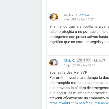
MeliaVP
>
Olivia.O.
4 jun 2015 a las 17:27
Si entiendo que la ampolla hara vari
estoi protegida o no por que si me 
protegerme con preservativos hasta 
significa que no estoi protegida y 
Olivia.O.
>
MeliaVP
4.080
10 jun 2015 a las 02:17
Buenas tardes MeliaVP,
Por omitir inyectarte a tiempo la d
interrumpido momentáneamente su pro
que provocó la píldora de emergencia
que seguir las mismas recomendacio
prevenir eficazmente un embarazo in
https://salud.ccm.net/faq/5720-asoc