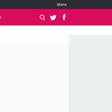
Idioma
O