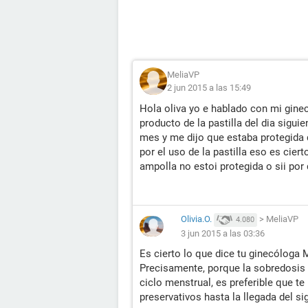
MeliaVP
2 jun 2015 a las 15:49
Hola oliva yo e hablado con mi gine
producto de la pastilla del dia sigui
mes y me dijo que estaba protegida 
por el uso de la pastilla eso es cier
ampolla no estoi protegida o sii por 
Olivia.O.
>
MeliaVP
4.080
3 jun 2015 a las 03:36
Es cierto lo que dice tu ginecóloga 
Precisamente, porque la sobredosi
ciclo menstrual, es preferible que 
preservativos hasta la llegada del s