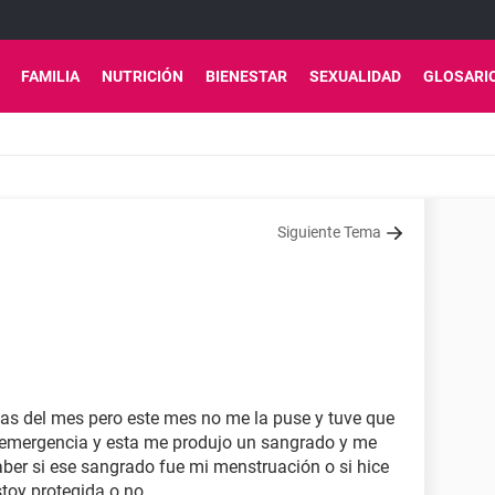
FAMILIA
NUTRICIÓN
BIENESTAR
SEXUALIDAD
GLOSARI
Siguiente Tema
s del mes pero este mes no me la puse y tuve que
or emergencia y esta me produjo un sangrado y me
aber si ese sangrado fue mi menstruación o si hice
toy protegida o no .