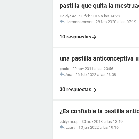
pastilla que quita la mestrua
Heidys42
-
23 feb 2015 a las 14:28
Hermanamayor
-
28 feb 2020 a las 07:19
10 respuestas
una pastilla anticonceptiva 
paula
-
22 nov 2011 a las 20:56
Ana
-
26 feb 2022 a las 23:08
30 respuestas
¿Es confiable la pastilla an
edilysnoop
-
30 nov 2013 a las 13:49
Laura
-
10 jun 2022 a las 19:16