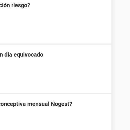
ción riesgo?
un dia equivocado
ticonceptiva mensual Nogest?