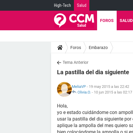
High-Tech
Salud
FOROS
SALUD
Foros
Embarazo
Tema Anterior
La pastilla del dia siguiente
MeliaVP
- 19 may 2015 a las 22:42
Olivia.O.
-
10 jun 2015 a las 02:17
Hola,
yo e estado cuidándome con ampolla
usar la pastilla del dia siguiente p
aplique la ampolla del mes quiero s
bien colocándome la ampolla o si es