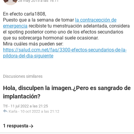
28 may 2015 a las 16:11
En efecto carla1808,
Puesto que a la semana de tomar
la contracepción de
emergencia
recibiste tu menstruación adelantada, considera
el spoting posterior como uno de los efectos secundarios
que su sobrecarga hormonal suele ocasionar.
Mira cuáles más pueden ser:
https://salud.ccm.net/faq/3300-efectos-secundarios-de-la-
pildora-del-dia-siguiente
Discusiones similares
Hola, disculpen la imagen.¿Pero es sangrado de
implantación?
Ttl
-
11 jul 2022 a las 21:25
Karla
-
10 oct 2022 a las 21:12
1 respuesta