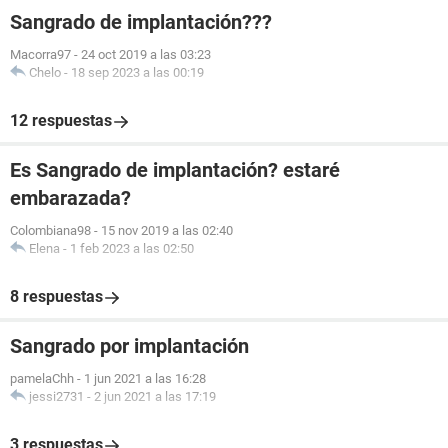
Sangrado de implantación???
Macorra97
-
24 oct 2019 a las 03:23
Chelo
-
18 sep 2023 a las 00:19
12 respuestas
Es Sangrado de implantación? estaré
embarazada?
Colombiana98
-
15 nov 2019 a las 02:40
Elena
-
1 feb 2023 a las 02:50
8 respuestas
Sangrado por implantación
pamelaChh
-
1 jun 2021 a las 16:28
jessi2731
-
2 jun 2021 a las 17:19
3 respuestas