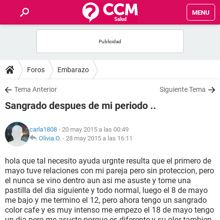
MENU
INICIO
FOROS
Foros
Embarazo
SALUD
Tema Anterior
Siguiente Tema
Sangrado despues de mi periodo ..
FAMILIA
carla1808
- 20 may 2015 a las 00:49
NUTRICIÓN
Olivia.O.
-
28 may 2015 a las 16:11
hola que tal necesito ayuda urgnte resulta que el primero de
BIENESTAR
mayo tuve relaciones con mi pareja pero sin proteccion, pero
el nunca se vino dentro aun asi me asuste y tome una
SEXUALIDAD
pastilla del dia siguiente y todo normal, luego el 8 de mayo
me bajo y me termino el 12, pero ahora tengo un sangrado
color cafe y es muy intenso me empezo el 18 de mayo tengo
GLOSARIO
un dia pero me asuste porque es diferente y su olor tambien,