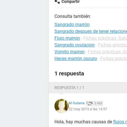
Compartir
Consulta también:
Sangrado marrón
Sangrado despues de tener relacion
Flujo marron
-
Fichas prácticas -Sal
Sangrado ovulacion
-
Fichas prácti
Vomito marron
-
Fichas prácticas -S
Heces marrón oscuro
-
Fichas prácti
1 respuesta
RESPUESTA 1 / 1
M Gutarra
2.433
22 may 2015 a las 14:57
Hola, hay muchas causas de
flujos