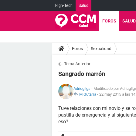
High-Tech
Salud
FOROS
SALUD
Foros
Sexualidad
Tema Anterior
Sangrado marrón
Adricgllgs
- Modificado por Adricgllg
M Gutarra
-
22 may 2015 a las 14
Tuve relaciones con mi novio y se 
pastilla de emergencia y al siguient
eso?