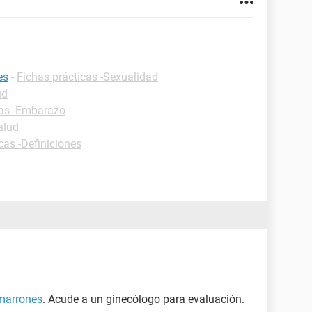
es
-
Fichas prácticas -Sexualidad
ud
cas -Embarazo
alud
cas -Definiciones
 marrones
. Acude a un ginecólogo para evaluación.