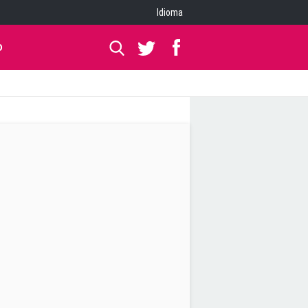
Idioma
O