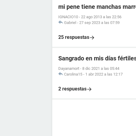
mi pene tiene manchas mar
IGNACIO10
-
22 ago 2013 a las 22:56
Gabriel
-
27 sep 2023 a las 07:59
25 respuestas
Sangrado en mis días fértile
Dayanamort
-
8 dic 2021 a las 05:44
Carolina15
-
1 abr 2022 a las 12:17
2 respuestas