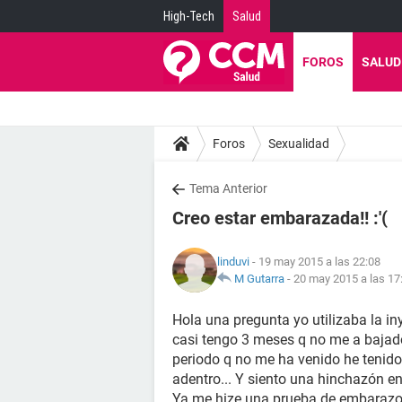
High-Tech
Salud
FOROS
SALUD
Foros
Sexualidad
Tema Anterior
Creo estar embarazada!! :'(
linduvi
- 19 may 2015 a las 22:08
M Gutarra
-
20 may 2015 a las 17
Hola una pregunta yo utilizaba la in
casi tengo 3 meses q no me a bajado 
periodo q no me ha venido he tenido
adentro... Y siento una hinchazón e
Ya me hize una prueba de embarazo e