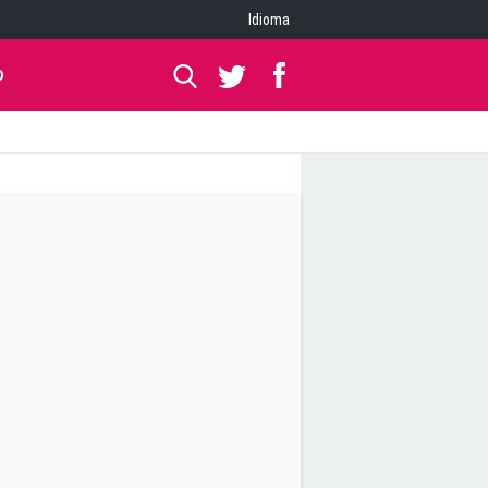
Idioma
O