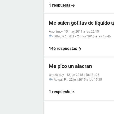
1 respuesta
Me salen gotitas de líquido a
Anonimo
-
15 may 2011 a las 22:15
DRA. MARNET
-
24 nov 2018 a las 17:46
146 respuestas
Me pico un alacran
terezamay
-
12 jun 2015 a las 21:25
Abigail P.
-
22 jun 2015 a las 15:35
1 respuesta