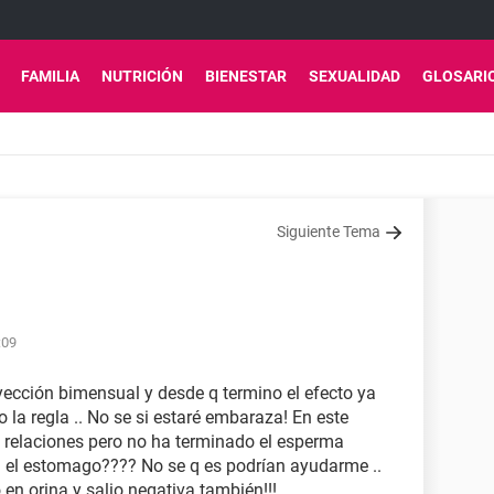
FAMILIA
NUTRICIÓN
BIENESTAR
SEXUALIDAD
GLOSARI
Siguiente Tema
:09
yección bimensual y desde q termino el efecto ya
la regla .. No se si estaré embaraza! En este
 relaciones pero no ha terminado el esperma
n el estomago???? No se q es podrían ayudarme ..
n orina y salio negativa también!!!