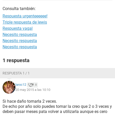
Consulta también:
Respuesta urgenteeeeee!
Triple respuesta de lewis
Respuesta vagal
Necesito respuesta
Necesito respuesta
Necesito respuesta
1 respuesta
RESPUESTA 1 / 1
laroc12
8
20 may 2015 a las 10:10
Si hace daño tomarla 2 veces.
De echo por año solo puedes tomar la creo que 2 o 3 veces y
deben pasar meses pata volver a utilizarla aunque es cero