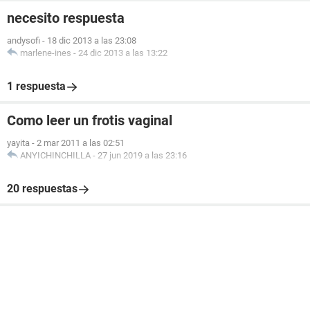
necesito respuesta
andysofi
-
18 dic 2013 a las 23:08
marlene-ines
-
24 dic 2013 a las 13:22
1 respuesta
Como leer un frotis vaginal
yayita
-
2 mar 2011 a las 02:51
ANYICHINCHILLA
-
27 jun 2019 a las 23:16
20 respuestas