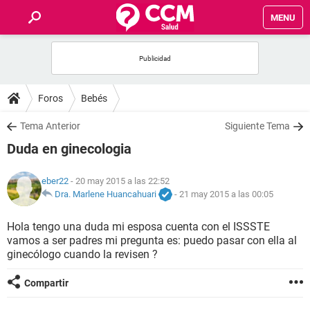
MENU
INICIO
FOROS
Foros
Bebés
SALUD
Tema Anterior
Siguiente Tema
Duda en ginecologia
FAMILIA
eber22
- 20 may 2015 a las 22:52
NUTRICIÓN
Dra. Marlene Huancahuari
-
21 may 2015 a las 00:05
Hola tengo una duda mi esposa cuenta con el ISSSTE
BIENESTAR
vamos a ser padres mi pregunta es: puedo pasar con ella al
ginecólogo cuando la revisen ?
SEXUALIDAD
Compartir
GLOSARIO