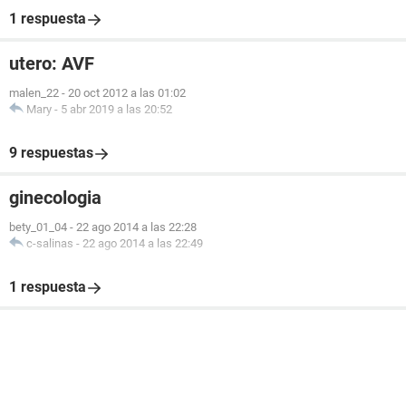
1 respuesta
utero: AVF
malen_22
-
20 oct 2012 a las 01:02
Mary
-
5 abr 2019 a las 20:52
9 respuestas
ginecologia
bety_01_04
-
22 ago 2014 a las 22:28
c-salinas
-
22 ago 2014 a las 22:49
1 respuesta