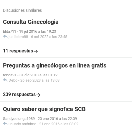
Discusiones similares
Consulta Ginecologia
Elita711
-
19 jul 2016 a las 19:23
justiciero88
-
6 oct 2022 a las 23:48
11 respuestas
Preguntas a ginecólogos en línea gratis
ronoa91
-
31 dic 2013 a las 01:12
Debo
-
26 sep 2023 a las 13:03
239 respuestas
Quiero saber que signofica SCB
Sandycolunga1989
-
20 ene 2016 a las 22:09
usuario anónimo
-
21 ene 2016 a las 08:02