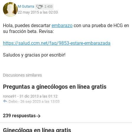
M Gutarra
2.433
22 may 2015 a las 02:03
Hola, puedes descartar
embarazo
con una prueba de HCG en
su fracción beta. Revisa:
https://salud.ccm.net/faq/9853-estare-embarazada
Saludos y gracias por escribir!
Discusiones similares
Preguntas a ginecólogos en línea gratis
ronoa91
-
31 dic 2013 a las 01:12
Debo
-
26 sep 2023 a las 13:03
239 respuestas
Ginecóloga en línea gratis