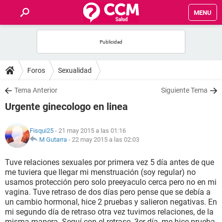
MENU
INICIO
FOROS
Foros
Sexualidad
SALUD
Tema Anterior
Siguiente Tema
Urgente ginecologo en linea
FAMILIA
Fisqui25
- 21 may 2015 a las 01:16
NUTRICIÓN
M Gutarra
-
22 may 2015 a las 02:03
Tuve relaciones sexuales por primera vez 5 día antes de que
BIENESTAR
me tuviera que llegar mi menstruación (soy regular) no
usamos protección pero solo preeyaculo cerca pero no en mi
SEXUALIDAD
vagina. Tuve retraso de dos días pero pense que se debía a
un cambio hormonal, hice 2 pruebas y salieron negativas. En
mi segundo día de retraso otra vez tuvimos relaciones, de la
GLOSARIO
misma manera. Seguí con el retraso, 3er día, me hice prueba