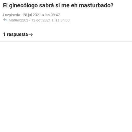
El ginecólogo sabrá si me eh masturbado?
Luzpineda
-
28 jul 2021 a las 08:47
Matias2202
-
12 oct 2021 a las 04:00
1 respuesta