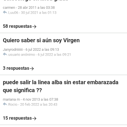
carmen
-
28 abr 2011 a las 03:38
Luu06
-
30 jul 2021 a las 01:13
58 respuestas
Quiero saber si aún soy Virgen
Janyrodriiiiiii
-
6 jul 2022 a las 09:13
usuario anónimo
-
6 jul 2022 a las 09:21
3 respuestas
puede salir la linea alba sin estar embarazada
que significa ??
mariana m
-
4 nov 2013 a las 07:38
Rocio
-
20 feb 2022 a las 20:43
15 respuestas