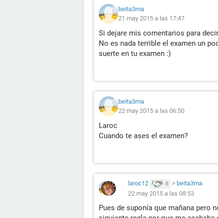
beita3ma
21 may 2015 a las 17:47
Si dejare mis comentarios para deci
No es nada terrible el examen un p
suerte en tu examen :)
beita3ma
22 may 2015 a las 06:50
Laroc
Cuando te ases el examen?
laroc12
>
beita3ma
8
22 may 2015 a las 08:53
Pues de suponía que mañana pero no
siguiente regla por que me acababa 