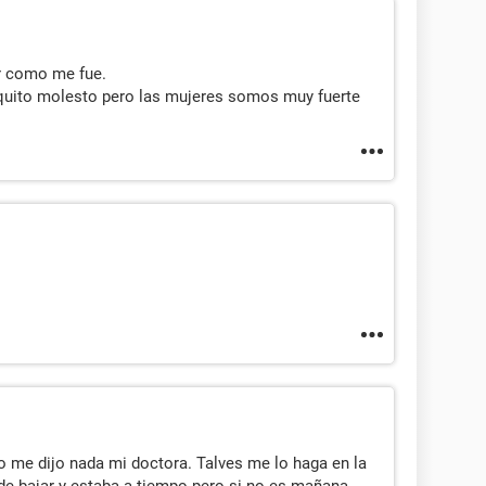
r como me fue.
oquito molesto pero las mujeres somos muy fuerte
 me dijo nada mi doctora. Talves me lo haga en la
de bajar y estaba a tiempo pero si no es mañana