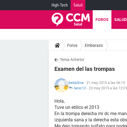
High-Tech
Salud
FOROS
SALUD
Foros
Embarazo
Tema Anterior
Examen del las trompas
beita3ma
- 21 may 2015 a las 06:15
laroc12
-
23 may 2015 a las 12:0
Hola,
Tuve un etílico el 2013
En la trompa derecha mi dc me mando
izquierda sana y la derecha esta obs
Me dejo tomando sulfato para pod