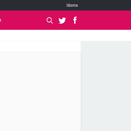
Idioma
O