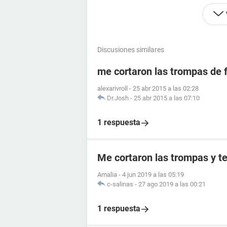
Discusiones similares
me cortaron las trompas de 
alexarivroll
-
25 abr 2015 a las 02:28
Dr.Josh
-
25 abr 2015 a las 07:10
1 respuesta
Me cortaron las trompas y t
Amalia
-
4 jun 2019 a las 05:19
c-salinas
-
27 ago 2019 a las 00:21
1 respuesta