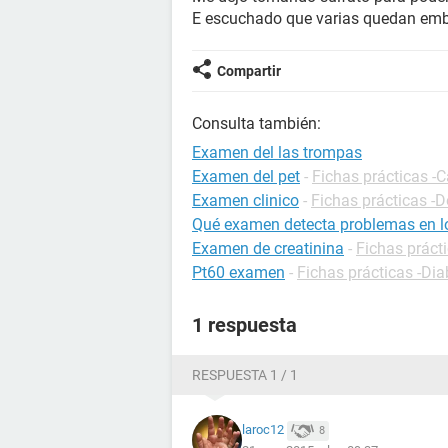
E escuchado que varias quedan emb
Compartir
Consulta también:
Examen del las trompas
Examen del pet
-
Fichas prácticas -
Examen clinico
-
Fichas prácticas -D
Qué examen detecta problemas en l
Examen de creatinina
-
Fichas prácti
Pt60 examen
-
Fichas prácticas -Dia
1 respuesta
RESPUESTA 1 / 1
laroc12
8