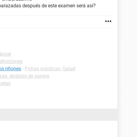
arazadas después de este examen será así?
Cáncer
efiniciones
os riñones
-
Fichas prácticas -Salud
cas -Análisis de sangre
betes