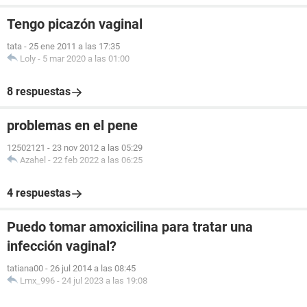
Tengo picazón vaginal
tata
-
25 ene 2011 a las 17:35
Loly
-
5 mar 2020 a las 01:00
8 respuestas
problemas en el pene
12502121
-
23 nov 2012 a las 05:29
Azahel
-
22 feb 2022 a las 06:25
4 respuestas
Puedo tomar amoxicilina para tratar una
infección vaginal?
tatiana00
-
26 jul 2014 a las 08:45
Lmx_996
-
24 jul 2023 a las 19:08