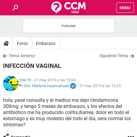
MENU
INICIO
FOROS
Foros
Embarazo
SALUD
Tema Anterior
Siguiente Tema
INFECCIÓN VAGINAL
FAMILIA
chiki19
- 21 may 2015 a las 19:04
NUTRICIÓN
Dra. Marlene Huancahuari
-
21 may 2015 a las 19:25
hola, pase consulta y el medico me dejo clindamicina
BIENESTAR
300mg, y tengo 5 meses de embarazo, y los efectos del
antibiótico me ha producido colitis,diarrea, dolor en todo el
SEXUALIDAD
estomago y es muy molesto del todo el dia, sera normal los
síntomas?
GLOSARIO