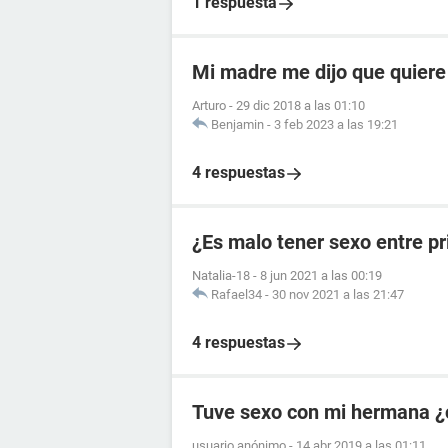
1 respuesta
Mi madre me dijo que quiere
Arturo
-
29 dic 2018 a las 01:10
Benjamin
-
3 feb 2023 a las 19:21
4 respuestas
¿Es malo tener sexo entre p
Natalia-18
-
8 jun 2021 a las 00:19
Rafael34
-
30 nov 2021 a las 21:47
4 respuestas
Tuve sexo con mi hermana ¿
usuario anónimo
-
14 abr 2019 a las 01:11