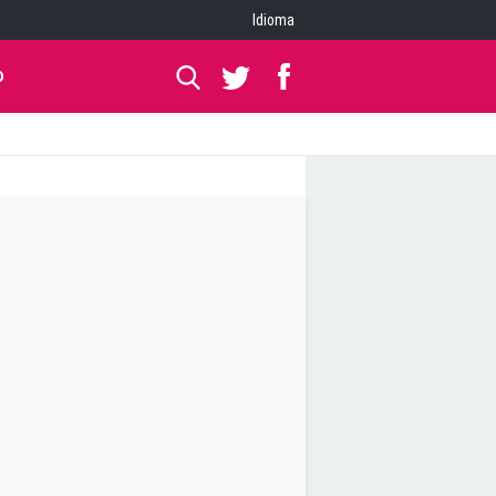
Idioma
O