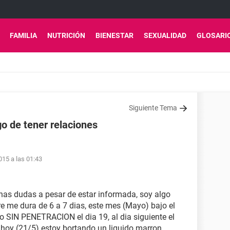
FAMILIA
NUTRICIÓN
BIENESTAR
SEXUALIDAD
GLOSARI
Siguiente Tema
o de tener relaciones
15 a las 01:43
has dudas a pesar de estar informada, soy algo
e me dura de 6 a 7 dias, este mes (Mayo) bajo el
io SIN PENETRACION el dia 19, al dia siguiente el
 hoy (21/5) estoy bortando un liquido marron