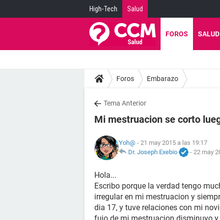
High-Tech
Salud
FOROS
SALUD
Foros
Embarazo
Tema Anterior
Mi mestruacion se corto lueg
Yoh@
- 21 may 2015 a las 19:17
Dr. Joseph Exebio
-
22 may 20
Hola...
Escribo porque la verdad tengo muc
irregular en mi mestruacion y siempr
dia 17, y tuve relaciones con mi nov
fujo de mi mestruacion disminuyo y