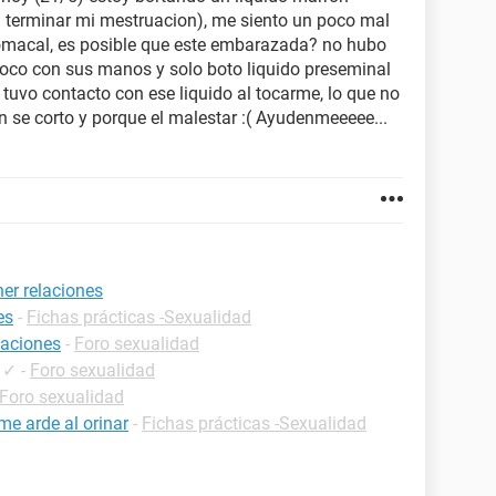
l terminar mi mestruacion), me siento un poco mal
omacal, es posible que este embarazada? no hubo
toco con sus manos y solo boto liquido preseminal
 tuvo contacto con ese liquido al tocarme, lo que no
 se corto y porque el malestar :( Ayudenmeeeee...
ner relaciones
es
-
Fichas prácticas -Sexualidad
laciones
-
Foro sexualidad
✓
-
Foro sexualidad
Foro sexualidad
me arde al orinar
-
Fichas prácticas -Sexualidad