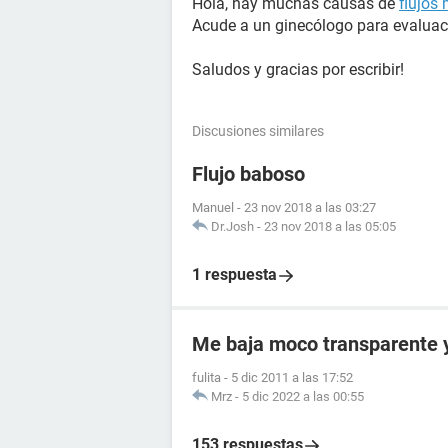
Hola, hay muchas causas de
flujos
Acude a un ginecólogo para evaluac
Saludos y gracias por escribir!
Discusiones similares
Flujo baboso
Manuel
-
23 nov 2018 a las 03:27
Dr.Josh
-
23 nov 2018 a las 05:05
1 respuesta
Me baja moco transparente y 
fulita
-
5 dic 2011 a las 17:52
Mrz
-
5 dic 2022 a las 00:55
153 respuestas