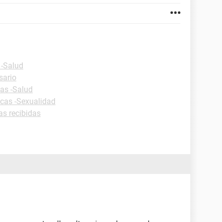
 -Salud
sario
cas -Salud
icas -Sexualidad
as recibidas