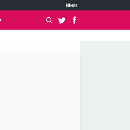
Idioma
O