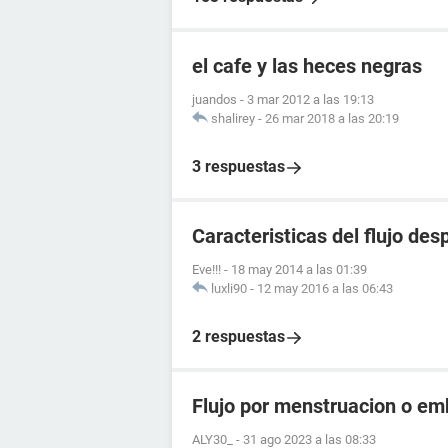
el cafe y las heces negras
juandos
-
3 mar 2012 a las 19:13
shalirey
-
26 mar 2018 a las 20:19
3 respuestas
Caracteristicas del flujo de
Eve!!!
-
18 may 2014 a las 01:39
luxli90
-
12 may 2016 a las 06:43
2 respuestas
Flujo por menstruacion o e
ALY30_
-
31 ago 2023 a las 08:33