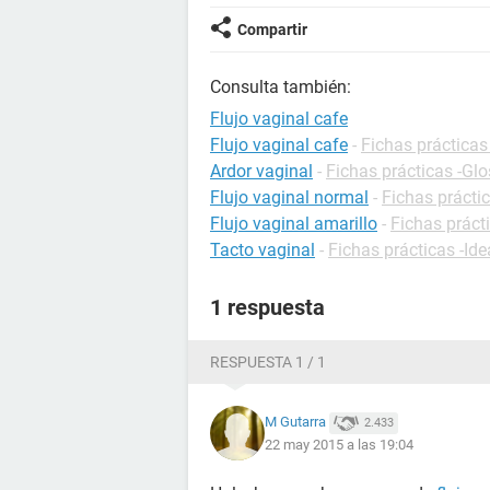
Compartir
Consulta también:
Flujo vaginal cafe
Flujo vaginal cafe
-
Fichas prácticas
Ardor vaginal
-
Fichas prácticas -Glo
Flujo vaginal normal
-
Fichas prácti
Flujo vaginal amarillo
-
Fichas práct
Tacto vaginal
-
Fichas prácticas -Ide
1 respuesta
RESPUESTA 1 / 1
M Gutarra
2.433
22 may 2015 a las 19:04