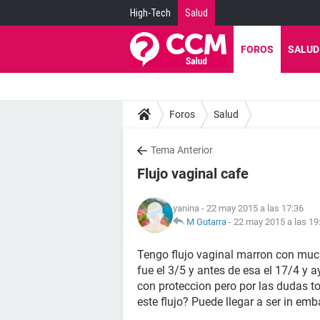
High-Tech
Salud
FOROS
SALUD
Foros
Salud
Tema Anterior
Flujo vaginal cafe
yanina
- 22 may 2015 a las 17:36
M Gutarra
-
22 may 2015 a las 19
Tengo flujo vaginal marron con mucho
fue el 3/5 y antes de esa el 17/4 y a
con proteccion pero por las dudas tom
este flujo? Puede llegar a ser in em