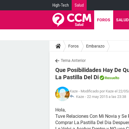
High-Tech
Salud
FOROS
SALUD
Foros
Embarazo
Tema Anterior
Que Posibilidades Hay De Q
La Pastilla Del Di
Resuelto
Kaze
- Modificado por Kaze el 22/05
Kaze -
22 may 2015 a las 23:38
Hola,
Tuve Relaciones Con Mi Novia y Se
Comprar La.Pastilla Del Dia Despue
Le Volvi a Acabar Dentro y NO use C