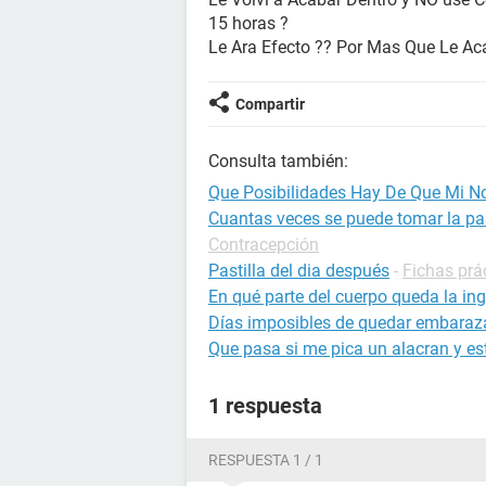
15 horas ?
Le Ara Efecto ?? Por Mas Que Le Ac
Compartir
Consulta también:
Que Posibilidades Hay De Que Mi No
Cuantas veces se puede tomar la pas
Contracepción
Pastilla del dia después
-
Fichas prá
En qué parte del cuerpo queda la ing
Días imposibles de quedar embara
Que pasa si me pica un alacran y 
1 respuesta
RESPUESTA 1 / 1