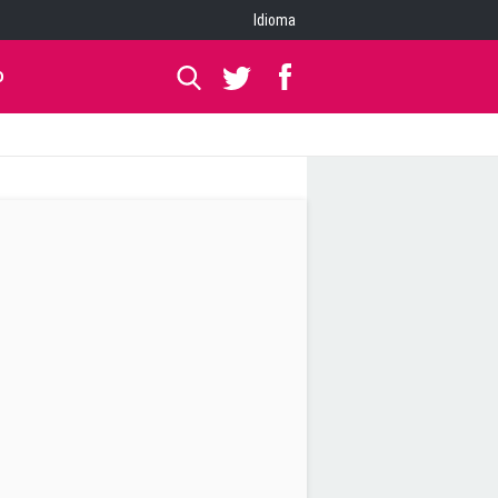
Idioma
O