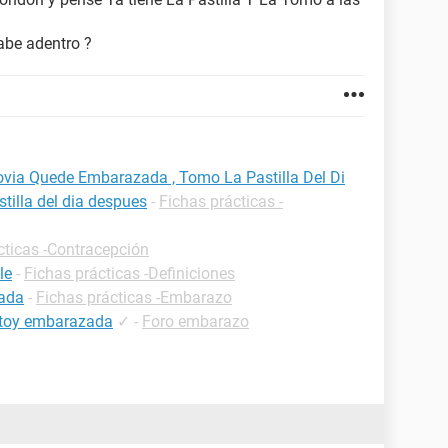
abe adentro ?
via Quede Embarazada , Tomo La Pastilla Del Di
tilla del dia despues
-
Fichas prácticas -
cticas -Contracepción
le
-
Fichas prácticas -Definiciones
zada
-
Fichas prácticas -Embarazo
estoy embarazada
✓
-
Foro embarazo