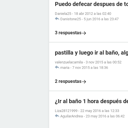
Puedo defecar despues de to
Daniela25
-
18 abr 2012 a las 02:40
Danistone25
-
5 jun 2016 a las 23:47
3 respuestas
pastilla y luego ir al baño, a
valenzuelacamila
-
3 nov 2015 a las 00:52
maria
-
7 nov 2015 a las 18:36
2 respuestas
¿Ir al baño 1 hora después de
Liza28121999
-
22 may 2016 a las 12:33
AguilarAndrea
-
23 may 2016 a las 06:42