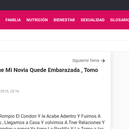
FAMILIA
NUTRICIÓN
BIENESTAR
SEXUALIDAD
GLOSARI
Siguiente Tema
ue Mi Novia Quede Embarazada , Tomo
/2015, 23:16
 Rompio El Condon Y le Acabe Adentro Y Fuimos A
s , Llegamos a Casa Y volvimos A Tner Relaciones Y
ondon y pense Ya tiene La Pastilla Y La Tomo a las