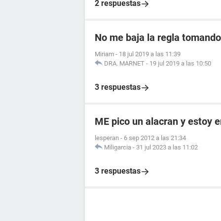
2 respuestas
No me baja la regla tomando 
Miriam
-
18 jul 2019 a las 11:39
DRA. MARNET
-
19 jul 2019 a las 10:50
3 respuestas
ME pico un alacran y estoy
lesperan
-
6 sep 2012 a las 21:34
Miligarcia
-
31 jul 2023 a las 11:02
3 respuestas