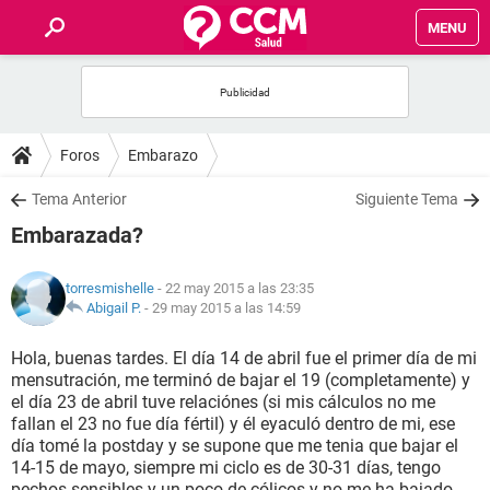
MENU
INICIO
FOROS
Foros
Embarazo
SALUD
Tema Anterior
Siguiente Tema
Embarazada?
FAMILIA
torresmishelle
- 22 may 2015 a las 23:35
NUTRICIÓN
Abigail P.
-
29 may 2015 a las 14:59
Hola, buenas tardes. El día 14 de abril fue el primer día de mi
BIENESTAR
mensutración, me terminó de bajar el 19 (completamente) y
el día 23 de abril tuve relaciónes (si mis cálculos no me
SEXUALIDAD
fallan el 23 no fue día fértil) y él eyaculó dentro de mi, ese
día tomé la postday y se supone que me tenia que bajar el
14-15 de mayo, siempre mi ciclo es de 30-31 días, tengo
GLOSARIO
pechos sensibles y un poco de cólicos y no me ha bajado,