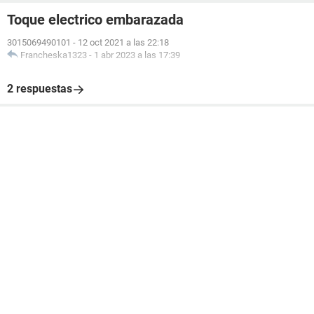
Toque electrico embarazada
3015069490101
-
12 oct 2021 a las 22:18
Francheska1323
-
1 abr 2023 a las 17:39
2 respuestas