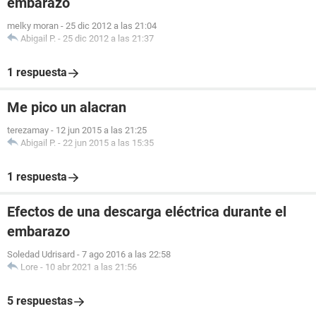
embarazo
melky moran
-
25 dic 2012 a las 21:04
Abigail P.
-
25 dic 2012 a las 21:37
1 respuesta
Me pico un alacran
terezamay
-
12 jun 2015 a las 21:25
Abigail P.
-
22 jun 2015 a las 15:35
1 respuesta
Efectos de una descarga eléctrica durante el
embarazo
Soledad Udrisard
-
7 ago 2016 a las 22:58
Lore
-
10 abr 2021 a las 21:56
5 respuestas