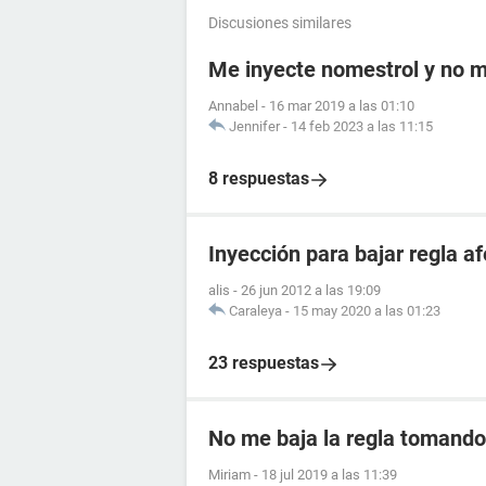
Discusiones similares
Me inyecte nomestrol y no m
Annabel
-
16 mar 2019 a las 01:10
Jennifer
-
14 feb 2023 a las 11:15
8 respuestas
Inyección para bajar regla 
alis
-
26 jun 2012 a las 19:09
Caraleya
-
15 may 2020 a las 01:23
23 respuestas
No me baja la regla tomando 
Miriam
-
18 jul 2019 a las 11:39