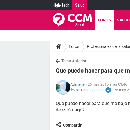
High-Tech
Salud
FOROS
SALUD
Foros
Profesionales de la salu
Tema Anterior
Que puedo hacer para que me 
Adanerie
- 25 may 2015 a las 01:46
Dr. Carlos Salinas
-
25 may 20
Que puedo hacer para que me baje mi
de estómago?
Compartir