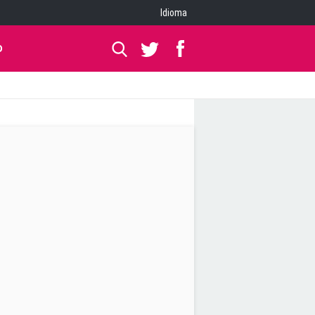
Idioma
O