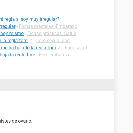
 regla si soy muy irregular?
rregular
-
Fichas prácticas -Embarazo
a hoy mismo
-
Fichas prácticas -Salud
la regla foro
✓
-
Foro sexualidad
 me ha bajado la regla foro
✓
-
Foro salud
aja la regla foro
-
Foro embarazo
istes de ovario.