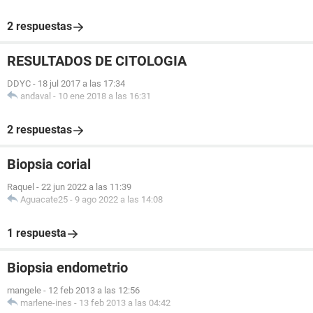
2 respuestas
RESULTADOS DE CITOLOGIA
DDYC
-
18 jul 2017 a las 17:34
andaval
-
10 ene 2018 a las 16:31
2 respuestas
Biopsia corial
Raquel
-
22 jun 2022 a las 11:39
Aguacate25
-
9 ago 2022 a las 14:08
1 respuesta
Biopsia endometrio
mangele
-
12 feb 2013 a las 12:56
marlene-ines
-
13 feb 2013 a las 04:42