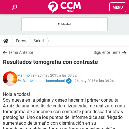
MENU
INICIO
FOROS
Foros
Salud
SALUD
Tema Anterior
Siguiente Tema
Resultados tomografía con contraste
FAMILIA
Marimonia
- 26 may 2015 a las 03:32
NUTRICIÓN
Dra. Marlene Huancahuari
-
26 may 2015 a las 04:24
Hola a todos!
BIENESTAR
Soy nueva en la página y deseo hacer mi primer consulta
A raíz de una bursitis de cadera izquierda, me realizaron una
SEXUALIDAD
tomografía de abdomen con contraste para descartar otras
patologías. Uno de los puntos del informe dice así: "Hígado
aumentado de tamaño con disminución en su
GLOSARIO
tomodensitometría en forma uniforme por esteatosis" y