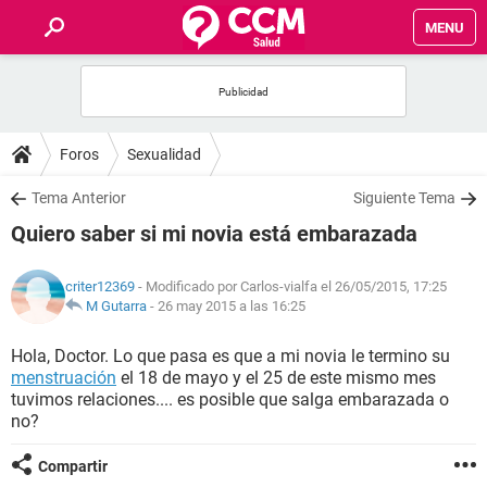
MENU
INICIO
FOROS
Foros
Sexualidad
SALUD
Tema Anterior
Siguiente Tema
Quiero saber si mi novia está embarazada
FAMILIA
criter12369
- Modificado por Carlos-vialfa el 26/05/2015, 17:25
NUTRICIÓN
M Gutarra
-
26 may 2015 a las 16:25
Hola, Doctor. Lo que pasa es que a mi novia le termino su
BIENESTAR
menstruación
el 18 de mayo y el 25 de este mismo mes
tuvimos relaciones.... es posible que salga embarazada o
SEXUALIDAD
no?
Compartir
GLOSARIO