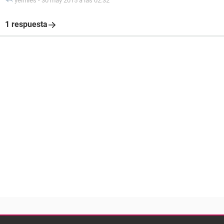
yeimies
-
30 may 2015 a las 02:32
1 respuesta