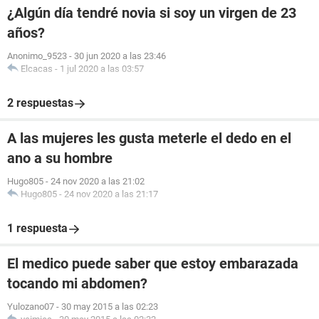
¿Algún día tendré novia si soy un virgen de 23
años?
Anonimo_9523
-
30 jun 2020 a las 23:46
Elcacas
-
1 jul 2020 a las 03:57
2 respuestas
A las mujeres les gusta meterle el dedo en el
ano a su hombre
Hugo805
-
24 nov 2020 a las 21:02
Hugo805
-
24 nov 2020 a las 21:17
1 respuesta
El medico puede saber que estoy embarazada
tocando mi abdomen?
Yulozano07
-
30 may 2015 a las 02:23