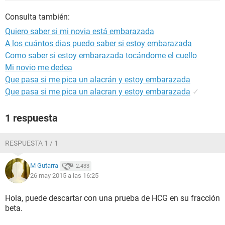
Consulta también:
Quiero saber si mi novia está embarazada
A los cuántos dias puedo saber si estoy embarazada
Como saber si estoy embarazada tocándome el cuello
Mi novio me dedea
Que pasa si me pica un alacrán y estoy embarazada
Que pasa si me pica un alacran y estoy embarazada
✓
1 respuesta
RESPUESTA 1 / 1
M Gutarra
2.433
26 may 2015 a las 16:25
Hola, puede descartar con una prueba de HCG en su fracción
beta.