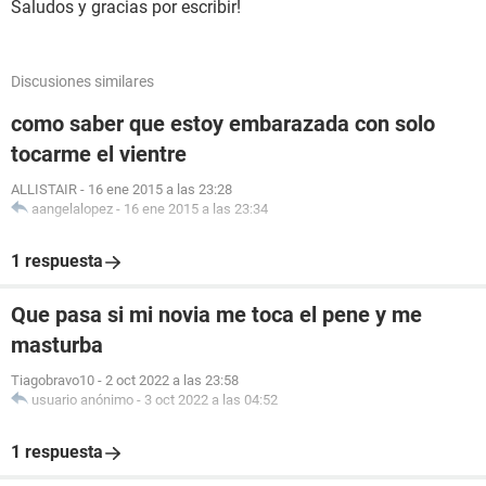
Saludos y gracias por escribir!
Discusiones similares
como saber que estoy embarazada con solo
tocarme el vientre
ALLISTAIR
-
16 ene 2015 a las 23:28
aangelalopez
-
16 ene 2015 a las 23:34
1 respuesta
Que pasa si mi novia me toca el pene y me
masturba
Tiagobravo10
-
2 oct 2022 a las 23:58
usuario anónimo
-
3 oct 2022 a las 04:52
1 respuesta