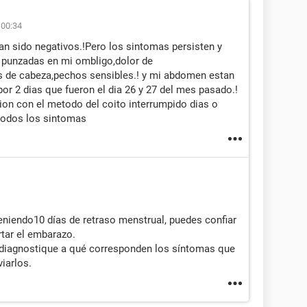
 00:34
n sido negativos.!Pero los sintomas persisten y
 punzadas en mi ombligo,dolor de
s de cabeza,pechos sensibles.! y mi abdomen estan
or 2 dias que fueron el dia 26 y 27 del mes pasado.!
ion con el metodo del coito interrumpido dias o
todos los sintomas
teniendo10 días de retraso menstrual, puedes confiar
rtar el embarazo.
diagnostique a qué corresponden los síntomas que
iarlos.