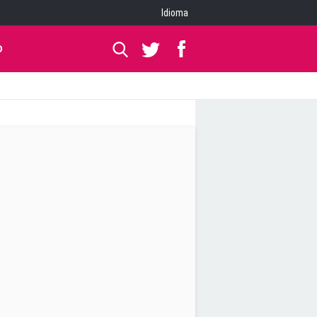
Idioma
O