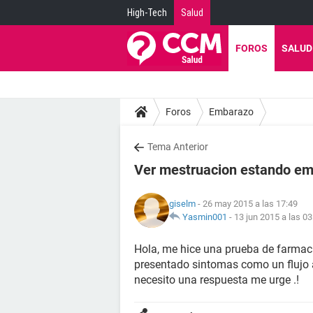
High-Tech
Salud
FOROS
SALUD
Foros
Embarazo
Tema Anterior
Ver mestruacion estando e
giselm
- 26 may 2015 a las 17:49
Yasmin001
-
13 jun 2015 a las 03
Hola, me hice una prueba de farmaci
presentado sintomas como un flujo a
necesito una respuesta me urge .!