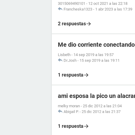
3015069490101
-
12 oct 2021 a las 22:18
Francheska1323
-
1 abr 2023 a las 17:39
2 respuestas
Me dio corriente conectando
Lisbeth
-
14 sep 2019 a las 19:57
Dr.Josh
-
15 sep 2019 a las 19:11
1 respuesta
ami esposa la pico un alacr
melky moran
-
25 dic 2012 a las 21:04
Abigail P.
-
25 dic 2012 a las 21:37
1 respuesta