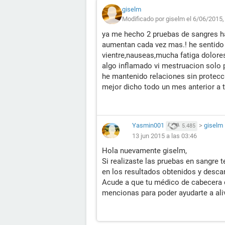
giselm
Modificado por giselm el 6/06/2015,
ya me hecho 2 pruebas de sangres ha
aumentan cada vez mas.! he sentido
vientre,nauseas,mucha fatiga dolore
algo inflamado vi mestruacion solo p
he mantenido relaciones sin protecc
mejor dicho todo un mes anterior a 
Yasmin001
>
giselm
5.485
13 jun 2015 a las 03:46
Hola nuevamente giselm,
Si realizaste las pruebas en sangre 
en los resultados obtenidos y desca
Acude a que tu médico de cabecera 
mencionas para poder ayudarte a aliv