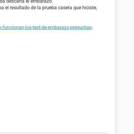
da descarta el embarazo.
a el resultado de la prueba casera que hiciste,
-funcionan-los-test-de-embarazo-preguntas-