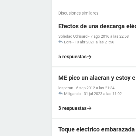
Discusiones similares
Efectos de una descarga elé
Soledad Udrisard
-
7 ago 2016 a las 22:58
Lore
-
10 abr 2021 a las 21:56
5 respuestas
ME pico un alacran y estoy
lesperan
-
6 sep 2012 a las 21:34
Miligarcia
-
31 jul 2023 a las 11:02
3 respuestas
Toque electrico embarazada