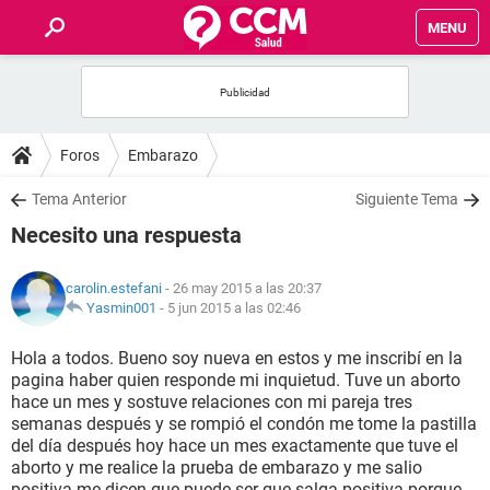
MENU
INICIO
FOROS
Foros
Embarazo
SALUD
Tema Anterior
Siguiente Tema
Necesito una respuesta
FAMILIA
carolin.estefani
- 26 may 2015 a las 20:37
NUTRICIÓN
Yasmin001
-
5 jun 2015 a las 02:46
Hola a todos. Bueno soy nueva en estos y me inscribí en la
BIENESTAR
pagina haber quien responde mi inquietud. Tuve un aborto
hace un mes y sostuve relaciones con mi pareja tres
SEXUALIDAD
semanas después y se rompió el condón me tome la pastilla
del día después hoy hace un mes exactamente que tuve el
aborto y me realice la prueba de embarazo y me salio
GLOSARIO
positiva me dicen que puede ser que salga positiva porque