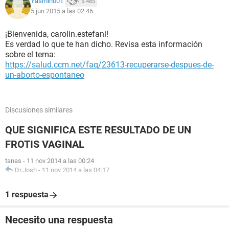
Yasmin001
5.485
5 jun 2015 a las 02:46
¡Bienvenida, carolin.estefani!
Es verdad lo que te han dicho. Revisa esta información
sobre el tema:
https://salud.ccm.net/faq/23613-recuperarse-despues-de-
un-aborto-espontaneo
Discusiones similares
QUE SIGNIFICA ESTE RESULTADO DE UN
FROTIS VAGINAL
tanas
-
11 nov 2014 a las 00:24
Dr.Josh
-
11 nov 2014 a las 04:17
1 respuesta
Necesito una respuesta