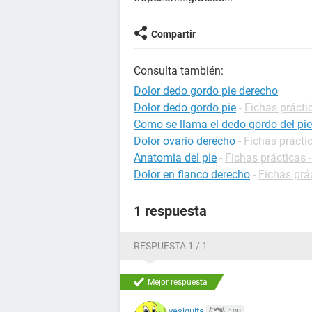
Compartir
Consulta también:
Dolor dedo gordo pie derecho
Dolor dedo gordo pie
-
Fichas prácti
Como se llama el dedo gordo del pie
Dolor ovario derecho
-
Fichas prácti
Anatomia del pie
-
Fichas prácticas 
Dolor en flanco derecho
-
Fichas prá
1 respuesta
RESPUESTA 1 / 1
Mejor respuesta
yesiquita
108