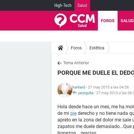
High-Tech
Salud
FOROS
SALUD
Foros
Estética
Tema Anterior
PORQUE ME DUELE EL DED
karliard
- 27 may 2015 a las 04:28
yesiquita
-
27 may 2015 a las 06:
Hola desde hace un mes, me ha mole
de mi
pie
derecho y no tiene nada q
apreto en la zona del dolor me sale 
zapatos me duele demasiado...Que p
tropezon....gracias...