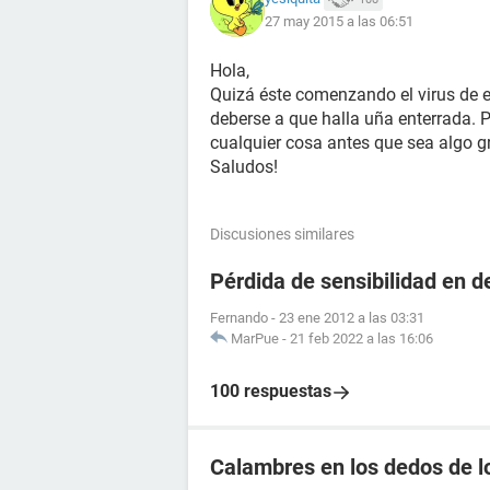
27 may 2015 a las 06:51
Hola,
Quizá éste comenzando el virus de e
deberse a que halla uña enterrada. 
cualquier cosa antes que sea algo gr
Saludos!
Discusiones similares
Pérdida de sensibilidad en d
Fernando
-
23 ene 2012 a las 03:31
MarPue
-
21 feb 2022 a las 16:06
100 respuestas
Calambres en los dedos de l