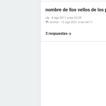
nombre de llos vellos de los 
uly
-
8 ago 2011 a las 02:29
Somer
-
12 ago 2021 a las 04:11
3 respuestas