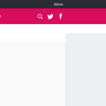
Idioma
O