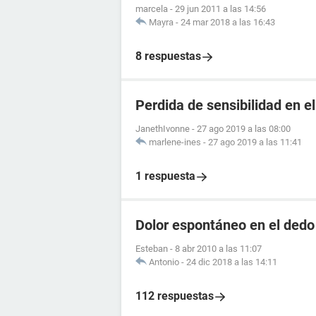
marcela
-
29 jun 2011 a las 14:56
Mayra
-
24 mar 2018 a las 16:43
8 respuestas
Perdida de sensibilidad en e
JanethIvonne
-
27 ago 2019 a las 08:00
marlene-ines
-
27 ago 2019 a las 11:41
1 respuesta
Dolor espontáneo en el dedo 
Esteban
-
8 abr 2010 a las 11:07
Antonio
-
24 dic 2018 a las 14:11
112 respuestas