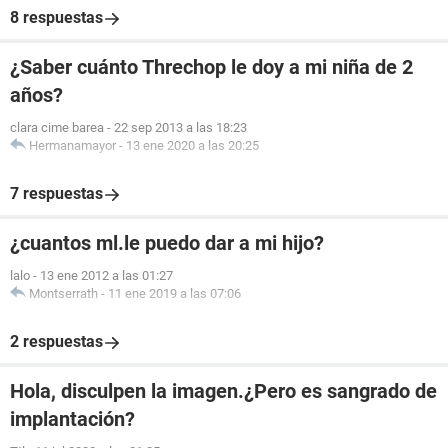
8 respuestas
¿Saber cuánto Threchop le doy a mi niña de 2
años?
clara cime barea
-
22 sep 2013 a las 18:23
Hermanamayor
-
13 ene 2020 a las 20:25
7 respuestas
¿cuantos ml.le puedo dar a mi hijo?
lalo
-
13 ene 2012 a las 01:27
Montserrath
-
11 ene 2019 a las 07:06
2 respuestas
Hola, disculpen la imagen.¿Pero es sangrado de
implantación?