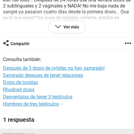
2 sublinguales y 2 vaginales y NADA! No me baja nada de
sangre ya pasaron cuatro días desde la primera dosis... Que
es lo que paso? las puse de manera correcta, estaba en
reposo así que no se cayeron... Ayúdeme! Por favor que
Ver más
debería hacer? porque no funcionaron aun? Funcionarán en
los siguientes días?
Compartir
Consulta también:
Después de 3 dosis de cytotec no hay sangrado!
Sangrado despues de tener relaciones
Dosis de torsilax
Rhodogil dosis
Desventajas de tener 3 testículos
Hombres de tres testiculos
✓
1 respuesta