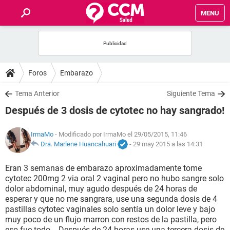
MENU
INICIO
FOROS
Foros
Embarazo
SALUD
Tema Anterior
Siguiente Tema
Después de 3 dosis de cytotec no hay sangrado!
FAMILIA
IrmaMo
- Modificado por IrmaMo el 29/05/2015, 11:46
NUTRICIÓN
Dra. Marlene Huancahuari
-
29 may 2015 a las 14:31
Eran 3 semanas de embarazo aproximadamente tome
BIENESTAR
cytotec 200mg 2 via oral 2 vaginal pero no hubo sangre solo
dolor abdominal, muy agudo después de 24 horas de
SEXUALIDAD
esperar y que no me sangrara, use una segunda dosis de 4
pastillas cytotec vaginales solo sentía un dolor leve y bajo
muy poco de un flujo marron con restos de la pastilla, pero
GLOSARIO
eso fue todo... Después de 24 horas use una tercera dosis de