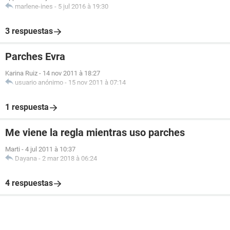
marlene-ines
-
5 jul 2016 à 19:30
3 respuestas
Parches Evra
Karina Ruiz
-
14 nov 2011 à 18:27
usuario anónimo
-
15 nov 2011 à 07:14
1 respuesta
Me viene la regla mientras uso parches
Marti
-
4 jul 2011 à 10:37
Dayana
-
2 mar 2018 à 06:24
4 respuestas