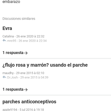
embarazo
Discusiones similares
Evra
Catalina
-
26 ene 2020 à 22:32
mrs95
-
26 ene 2020 à 22:34
1 respuesta
¿flujo rosa y marrón? usando el parche
maudhy
-
29 ene 2015 à 02:10
Dr.Josh
-
29 ene 2015 à 04:39
1 respuesta
parches anticonceptivos
apple9194
-
5 jul 2016 à 19:18