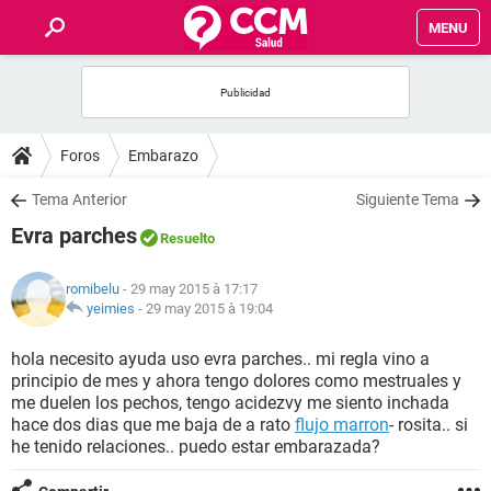
MENU
INICIO
FORUMS
Foros
Embarazo
SALUD
Tema Anterior
Siguiente Tema
Evra parches
Resuelto
FAMILIA
romibelu
- 29 may 2015 à 17:17
NUTRICIÓN
yeimies
-
29 may 2015 à 19:04
hola necesito ayuda uso evra parches.. mi regla vino a
BIENESTAR
principio de mes y ahora tengo dolores como mestruales y
me duelen los pechos, tengo acidezvy me siento inchada
SEXUALIDAD
hace dos dias que me baja de a rato
flujo marron
- rosita.. si
he tenido relaciones.. puedo estar embarazada?
GLOSARIO