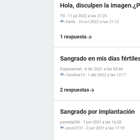
Hola, disculpen la imagen.¿
Ttl
-
11 jul 2022 a las 21:25
Karla
-
10 oct 2022 a las 21:12
1 respuesta
Sangrado en mis días fértile
Dayanamort
-
8 dic 2021 a las 05:44
Carolina15
-
1 abr 2022 a las 12:17
2 respuestas
Sangrado por implantación
pamelaChh
-
1 jun 2021 a las 16:28
jessi2731
-
2 jun 2021 a las 17:19