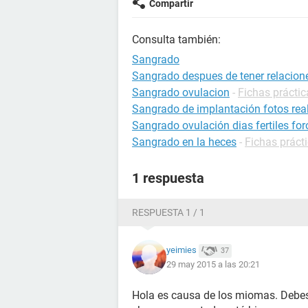
Compartir
Consulta también:
Sangrado
Sangrado despues de tener relacion
Sangrado ovulacion
-
Fichas prácti
Sangrado de implantación fotos rea
Sangrado ovulación dias fertiles for
Sangrado en la heces
-
Fichas práct
1 respuesta
RESPUESTA 1 / 1
yeimies
37
29 may 2015 a las 20:21
Hola es causa de los miomas. Debes