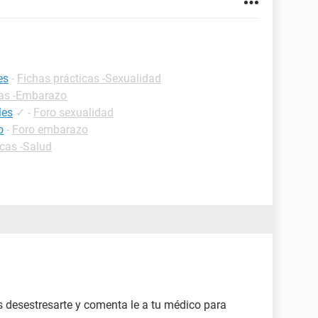
es
-
Fichas prácticas -Sexualidad
cas -Embarazo
les
✓
-
Foro sexualidad
o
-
Foro embarazo
icas -Salud
 desestresarte y comenta le a tu médico para