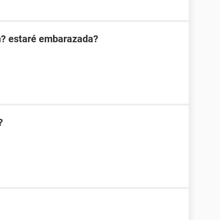
n? estaré embarazada?
?