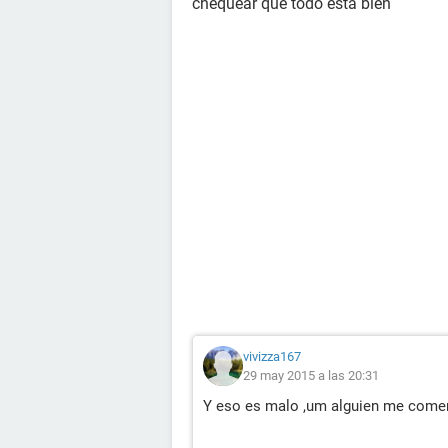
chequear que todo está bien
vivizza167
29 may 2015 a las 20:31
Y eso es malo ,um alguien me coment