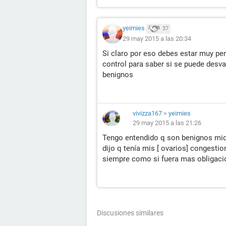
yeimies
37
29 may 2015 a las 20:34
Si claro por eso debes estar muy pen
control para saber si se puede desv
benignos
vivizza167
>
yeimies
29 may 2015 a las 21:26
Tengo entendido q son benignos mi
dijo q tenía mis [ ovarios] congesti
siempre como si fuera mas obligaci
Discusiones similares