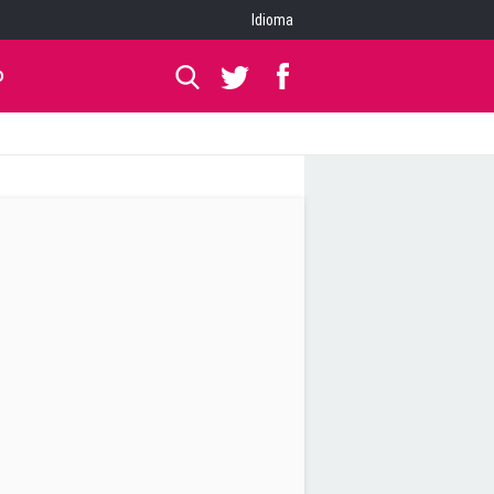
Idioma
O