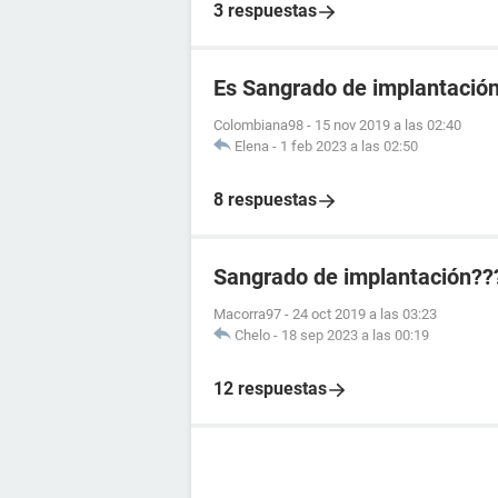
3 respuestas
Es Sangrado de implantació
Colombiana98
-
15 nov 2019 a las 02:40
Elena
-
1 feb 2023 a las 02:50
8 respuestas
Sangrado de implantación??
Macorra97
-
24 oct 2019 a las 03:23
Chelo
-
18 sep 2023 a las 00:19
12 respuestas