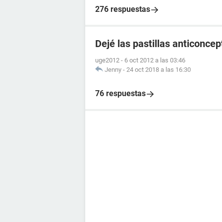
276 respuestas
Dejé las pastillas anticonce
uge2012
-
6 oct 2012 a las 03:46
Jenny
-
24 oct 2018 a las 16:30
76 respuestas