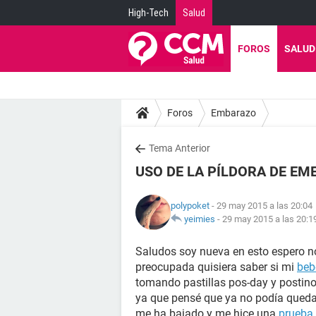
High-Tech
Salud
FOROS
SALUD
Foros
Embarazo
Tema Anterior
USO DE LA PÍLDORA DE EM
polypoket
- 29 may 2015 a las 20:04
yeimies
-
29 may 2015 a las 20:1
Saludos soy nueva en esto espero n
preocupada quisiera saber si mi
beb
tomando pastillas pos-day y postino
ya que pensé que ya no podía queda
me ha bajado y me hice una
prueba