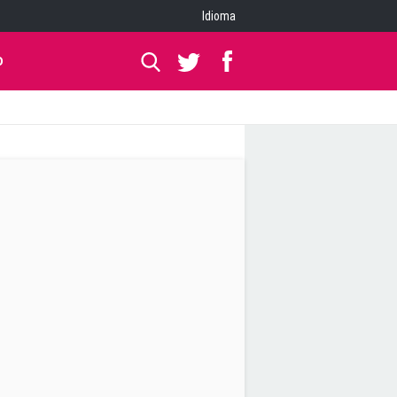
Idioma
O