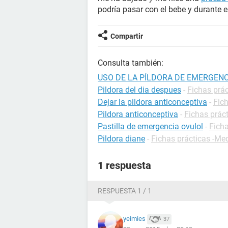
podría pasar con el bebe y durante e
Compartir
Consulta también:
USO DE LA PÍLDORA DE EMERGENC
Pildora del dia despues
-
Fichas prá
Dejar la pildora anticonceptiva
-
Fic
Pildora anticonceptiva
-
Fichas prác
Pastilla de emergencia ovulol
-
Fich
Pildora diane
-
Fichas prácticas -M
1 respuesta
RESPUESTA 1 / 1
yeimies
37