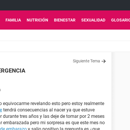
FAMILIA
NUTRICIÓN
BIENESTAR
SEXUALIDAD
GLOSARI
Siguiente Tema
ERGENCIA
9
o equivocarme revelando esto pero estoy realmente
e
tendrá consecuencias al nacer ya que estuve
r durante tres años y las deje de tomar por 2 meses
r embarazada pero mi sorpresa es que este mes no
 de embarazo
y salio positivo la pregunta es ¿que