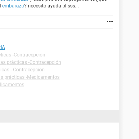
l
embarazo
? necesito ayuda plisss...
IA
cticas -Contracepción
has prácticas -Contracepción
ticas - Contracepción
as prácticas -Medicamentos
edicamentos