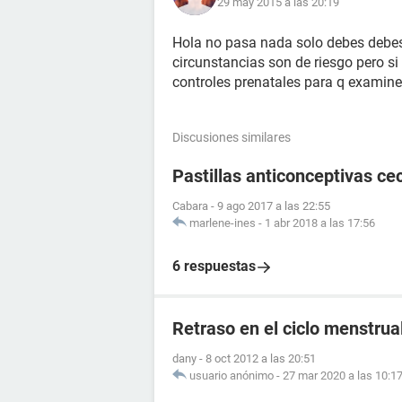
29 may 2015 a las 20:19
Hola no pasa nada solo debes debes
circunstancias son de riesgo pero s
controles prenatales para q examine
Discusiones similares
Pastillas anticonceptivas cec
Cabara
-
9 ago 2017 a las 22:55
marlene-ines
-
1 abr 2018 a las 17:56
6 respuestas
Retraso en el ciclo menstrual
dany
-
8 oct 2012 a las 20:51
usuario anónimo
-
27 mar 2020 a las 10:1