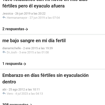
fértiles pero él eyaculo afuera
Jessica
-
26 jun 2019 a las 20:22
Hermanamayor
-
27 jun 2019 a las 07:04
2 respuestas
me bajo sangre en mi día fertil
dianamichelle
-
2 ene 2015 a las 19:39
Dr.Josh
-
3 ene 2015 a las 01:08
1 respuesta
Embarazo en días fértiles sin eyaculación
dentro
abi
-
25 ago 2012 a las 10:11
Vero
-
4 jul 2023 a las 04:13
308 respuestas