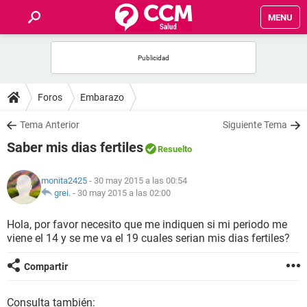
MENU
INICIO
FOROS
Foros
Embarazo
SALUD
Tema Anterior
Siguiente Tema
Saber mis dias fertiles
Resuelto
FAMILIA
monita2425
- 30 may 2015 a las 00:54
NUTRICIÓN
grei.
-
30 may 2015 a las 02:00
Hola, por favor necesito que me indiquen si mi periodo me
BIENESTAR
viene el 14 y se me va el 19 cuales serian mis dias fertiles?
SEXUALIDAD
Compartir
GLOSARIO
Consulta también: