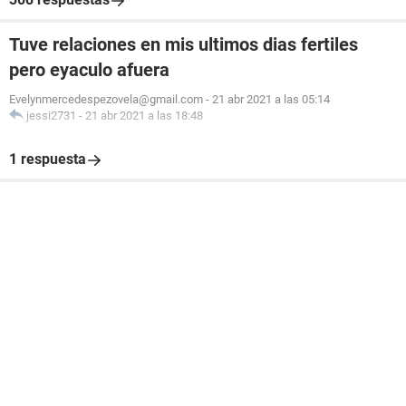
Tuve relaciones en mis ultimos dias fertiles
pero eyaculo afuera
Evelynmercedespezovela@gmail.com
-
21 abr 2021 a las 05:14
jessi2731
-
21 abr 2021 a las 18:48
1 respuesta