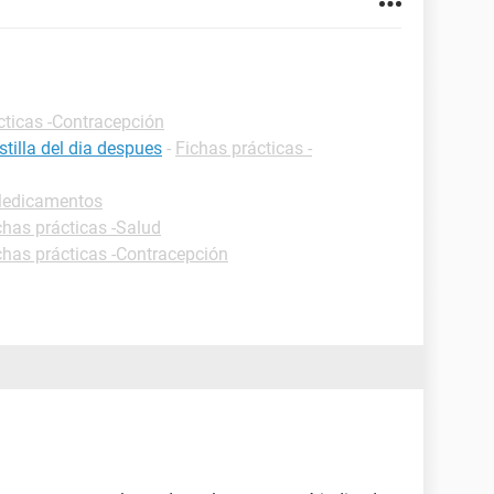
cticas -Contracepción
tilla del dia despues
-
Fichas prácticas -
-Medicamentos
chas prácticas -Salud
chas prácticas -Contracepción