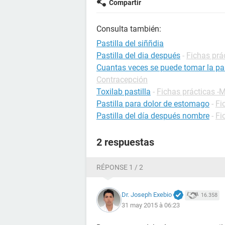
Compartir
Consulta también:
Pastilla del siññdia
Pastilla del dia después
-
Fichas prá
Cuantas veces se puede tomar la pas
Contracepción
Toxilab pastilla
-
Fichas prácticas 
Pastilla para dolor de estomago
-
Fi
Pastilla del día después nombre
-
Fi
2 respuestas
RÉPONSE 1 / 2
Dr. Joseph Exebio
16.358
31 may 2015 à 06:23