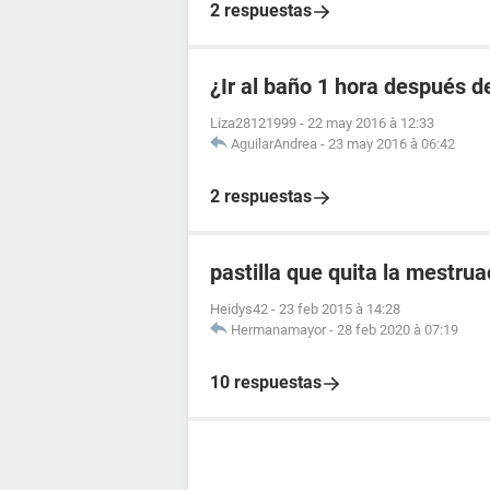
2 respuestas
¿Ir al baño 1 hora después de
Liza28121999
-
22 may 2016 à 12:33
AguilarAndrea
-
23 may 2016 à 06:42
2 respuestas
pastilla que quita la mestrua
Heidys42
-
23 feb 2015 à 14:28
Hermanamayor
-
28 feb 2020 à 07:19
10 respuestas