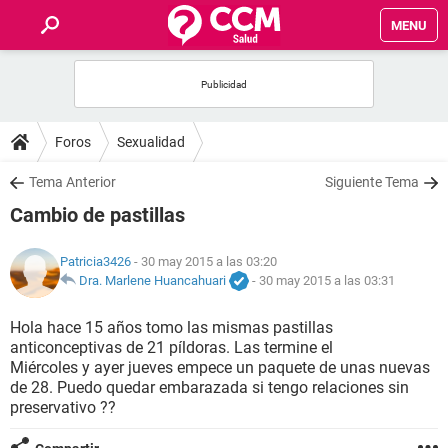
MENU
INICIO
FOROS
Foros
Sexualidad
SALUD
Tema Anterior
Siguiente Tema
Cambio de pastillas
FAMILIA
Patricia3426
- 30 may 2015 a las 03:20
NUTRICIÓN
Dra. Marlene Huancahuari
-
30 may 2015 a las 03:31
Hola hace 15 años tomo las mismas pastillas
BIENESTAR
anticonceptivas de 21 píldoras. Las termine el
Miércoles y ayer jueves empece un paquete de unas nuevas
SEXUALIDAD
de 28. Puedo quedar embarazada si tengo relaciones sin
preservativo ??
GLOSARIO