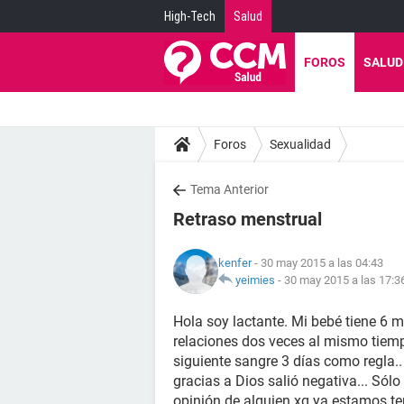
High-Tech
Salud
FOROS
SALUD
Foros
Sexualidad
Tema Anterior
Retraso menstrual
kenfer
- 30 may 2015 a las 04:43
yeimies
-
30 may 2015 a las 17:3
Hola soy lactante. Mi bebé tiene 6 m
relaciones dos veces al mismo tiemp
siguiente sangre 3 días como regla
gracias a Dios salió negativa... Sólo 
opinión de alguien xq ya estamos te