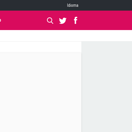
Idioma
O