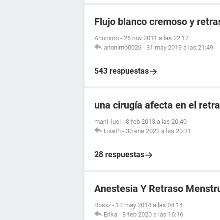
Flujo blanco cremoso y retr
Anonimo
-
26 nov 2011 a las 22:12
anonimo0026
-
31 may 2019 a las 21:49
543 respuestas
una cirugía afecta en el ret
mani_luci
-
8 feb 2013 a las 20:40
Liseth
-
30 ene 2023 a las 20:31
28 respuestas
Anestesia Y Retraso Menstr
Rosxz
-
13 may 2014 a las 04:14
Erika
-
8 feb 2020 a las 16:16