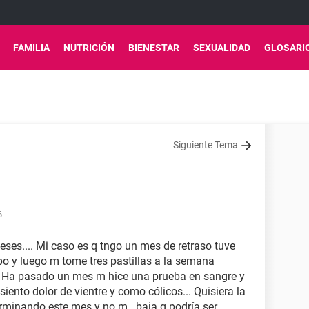
FAMILIA
NUTRICIÓN
BIENESTAR
SEXUALIDAD
GLOSARI
Siguiente Tema
6
eses.... Mi caso es q tngo un mes de retraso tuve
o y luego m tome tres pastillas a la semana
.. Ha pasado un mes m hice una prueba en sangre y
siento dolor de vientre y como cólicos... Quisiera la
rminando este mes y no m . baja q podría ser..