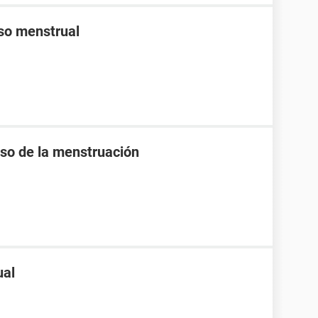
aso menstrual
raso de la menstruación
ual