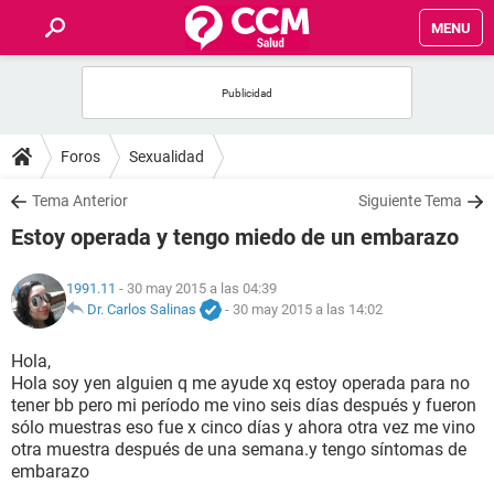
MENU
INICIO
FOROS
Foros
Sexualidad
SALUD
Tema Anterior
Siguiente Tema
Estoy operada y tengo miedo de un embarazo
FAMILIA
1991.11
- 30 may 2015 a las 04:39
NUTRICIÓN
Dr. Carlos Salinas
-
30 may 2015 a las 14:02
Hola,
BIENESTAR
Hola soy yen alguien q me ayude xq estoy operada para no
tener bb pero mi período me vino seis días después y fueron
SEXUALIDAD
sólo muestras eso fue x cinco días y ahora otra vez me vino
otra muestra después de una semana.y tengo síntomas de
embarazo
GLOSARIO