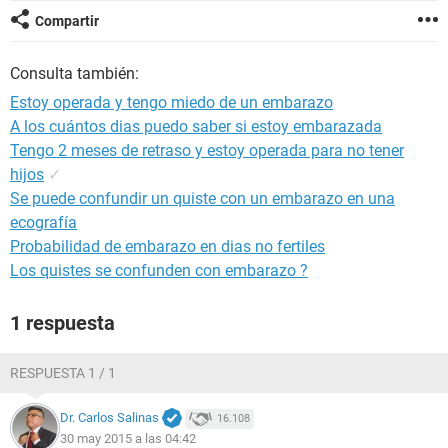
Compartir
Consulta también:
Estoy operada y tengo miedo de un embarazo
A los cuántos dias puedo saber si estoy embarazada
Tengo 2 meses de retraso y estoy operada para no tener
hijos
✓
Se puede confundir un quiste con un embarazo en una
ecografía
Probabilidad de embarazo en dias no fertiles
Los quistes se confunden con embarazo ?
1 respuesta
RESPUESTA 1 / 1
Dr. Carlos Salinas
16.108
30 may 2015 a las 04:42