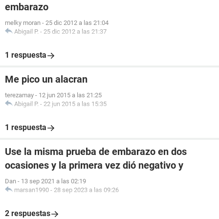
embarazo
melky moran
-
25 dic 2012 a las 21:04
Abigail P.
-
25 dic 2012 a las 21:37
1 respuesta
Me pico un alacran
terezamay
-
12 jun 2015 a las 21:25
Abigail P.
-
22 jun 2015 a las 15:35
1 respuesta
Use la misma prueba de embarazo en dos
ocasiones y la primera vez dió negativo y
Dan
-
13 sep 2021 a las 02:19
marsan1990
-
28 sep 2023 a las 09:26
2 respuestas