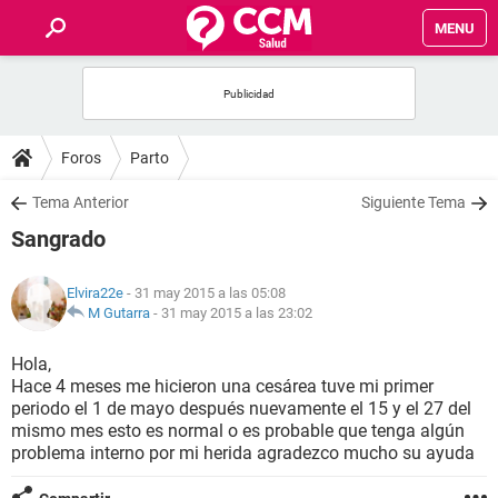
MENU
INICIO
FOROS
Foros
Parto
SALUD
Tema Anterior
Siguiente Tema
Sangrado
FAMILIA
Elvira22e
- 31 may 2015 a las 05:08
NUTRICIÓN
M Gutarra
-
31 may 2015 a las 23:02
Hola,
BIENESTAR
Hace 4 meses me hicieron una cesárea tuve mi primer
periodo el 1 de mayo después nuevamente el 15 y el 27 del
SEXUALIDAD
mismo mes esto es normal o es probable que tenga algún
problema interno por mi herida agradezco mucho su ayuda
GLOSARIO