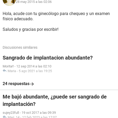
28 may 2015 a las 02:06
Hola, acude con tu ginecólogo para chequeo y un examen
físico adecuado.
Saludos y gracias por escribir!
Discusiones similares
Sangrado de implantacion abundante?
Morita!!
-
12 sep 2014 a las 02:10
Maria
-
5 ago 2021 a las 19:25
24 respuestas
Me bajó abundante, ¿puede ser sangrado de
implantación?
sujey23full
-
19 oct 2017 a las 09:39
Mari_14
-
12 feb 2023 a las 17:07