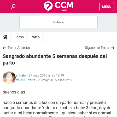
MENU
INICIO
FOROS
Foros
Parto
SALUD
Tema Anterior
Siguiente Tema
Sangrado abundante 5 semanas después del
FAMILIA
parto
NUTRICIÓN
erikato
- 27 may 2015 a las 19:19
M Gutarra
-
28 may 2015 a las 02:06
BIENESTAR
buenos dias
SEXUALIDAD
hace 5 semanas di a luz con un parto normal y presento
sangrado abundante Y dolor de cabeza hace 3 días, doy de
lactar a mi bebe normalmente ...quisiera saber si es normal
GLOSARIO