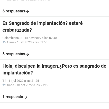
6 respuestas
Es Sangrado de implantación? estaré
embarazada?
Colombiana98
-
15 nov 2019 a las 02:40
Elena
-
1 feb 2023 a las 02:50
8 respuestas
Hola, disculpen la imagen.¿Pero es sangrado de
implantación?
Ttl
-
11 jul 2022 a las 21:25
Karla
-
10 oct 2022 a las 21:12
1 respuesta