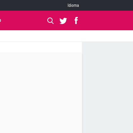
Idioma
O