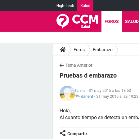
High-Tech
Salud
FOROS
SALUD
Foros
Embarazo
Tema Anterior
Pruebas d embarazo
tahiiis
- 31 may 2015 a las 18:53
darient
-
31 may 2015 a las 19:23
Hola,
Al cuanto tiempo se detecta un embar
Compartir