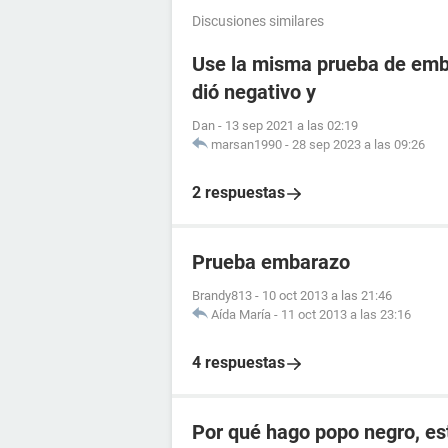
Discusiones similares
Use la misma prueba de emba
dió negativo y
Dan
-
13 sep 2021 a las 02:19
marsan1990
-
28 sep 2023 a las 09:26
2 respuestas
Prueba embarazo
Brandy813
-
10 oct 2013 a las 21:46
Aída María
-
11 oct 2013 a las 23:16
4 respuestas
Por qué hago popo negro, e