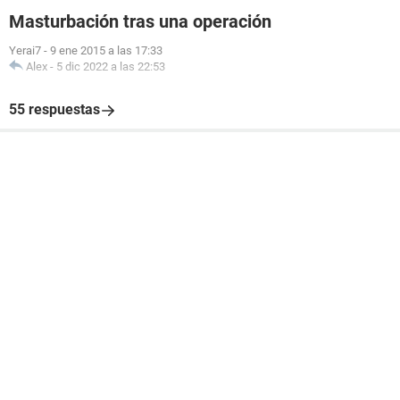
Masturbación tras una operación
Yerai7
-
9 ene 2015 a las 17:33
Alex
-
5 dic 2022 a las 22:53
55 respuestas