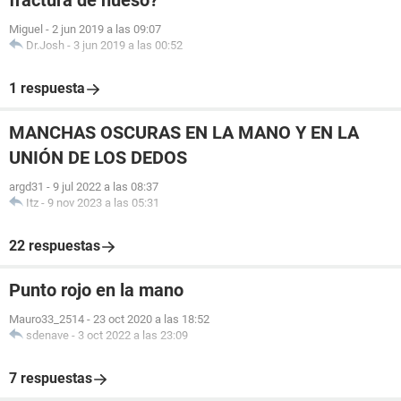
fractura de hueso?
Miguel
-
2 jun 2019 a las 09:07
Dr.Josh
-
3 jun 2019 a las 00:52
1 respuesta
MANCHAS OSCURAS EN LA MANO Y EN LA
UNIÓN DE LOS DEDOS
argd31
-
9 jul 2022 a las 08:37
Itz
-
9 nov 2023 a las 05:31
22 respuestas
Punto rojo en la mano
Mauro33_2514
-
23 oct 2020 a las 18:52
sdenave
-
3 oct 2022 a las 23:09
7 respuestas