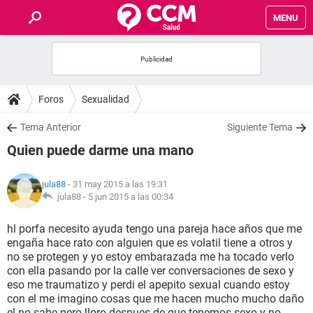
MENU
INICIO
FOROS
Foros
Sexualidad
SALUD
Tema Anterior
Siguiente Tema
Quien puede darme una mano
FAMILIA
jula88
- 31 may 2015 a las 19:31
NUTRICIÓN
jula88 -
5 jun 2015 a las 00:34
hl porfa necesito ayuda tengo una pareja hace años que me
BIENESTAR
engaña hace rato con alguien que es volatil tiene a otros y
no se protegen y yo estoy embarazada me ha tocado verlo
SEXUALIDAD
con ella pasando por la calle ver conversaciones de sexo y
eso me traumatizo y perdi el apepito sexual cuando estoy
con el me imagino cosas que me hacen mucho mucho daño
GLOSARIO
el no sabe pero lloro despues de que tenemos sexo y no