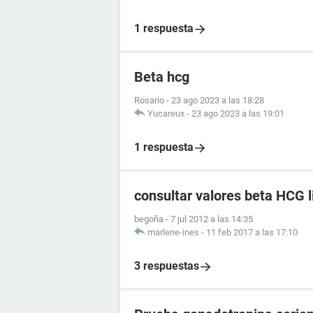
1 respuesta
Beta hcg
Rosario
-
23 ago 2023 a las 18:28
Yucareux
-
23 ago 2023 a las 19:01
1 respuesta
consultar valores beta HCG l
begoña
-
7 jul 2012 a las 14:35
marlene-ines
-
11 feb 2017 a las 17:10
3 respuestas