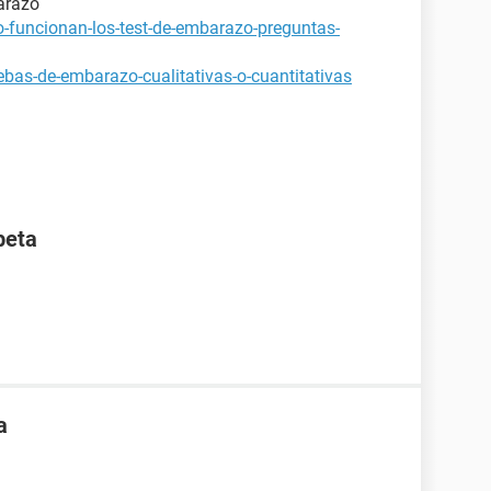
arazo
-funcionan-los-test-de-embarazo-preguntas-
bas-de-embarazo-cualitativas-o-cuantitativas
beta
a