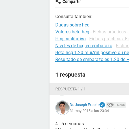
Compartir
Consulta también:
Dudas sobre hcg
Valores beta hcg
-
Fichas prácticas 
Hcg cualitativa
-
Fichas prácticas -
Niveles de hcg en embarazo
-
Fichas
Beta hcg 1.20 mui/ml positivo ou n
Resultado de embarazo es 1.20 de 
1 respuesta
RESPUESTA 1 / 1
Dr. Joseph Exebio
16.358
31 may 2015 a las 23:34
4 - 5 semanas