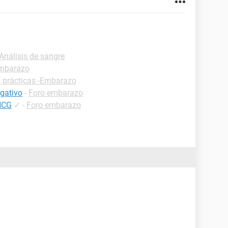
-Análisis de sangre
Embarazo
 prácticas -Embarazo
egativo
-
Foro embarazo
HCG
✓
-
Foro embarazo