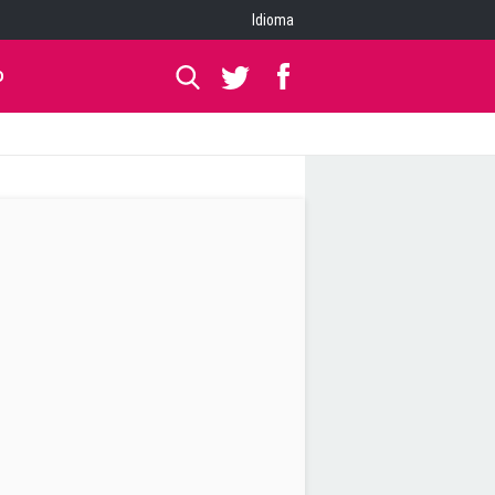
Idioma
O