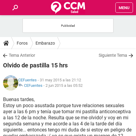
MENU
INICIO
FOROS
Foros
Embarazo
SALUD
Tema Anterior
Siguiente Tema
Olvido de pastilla 15 hrs
FAMILIA
CEFuentes
- 31 may 2015 a las 21:12
NUTRICIÓN
CEFuentes
-
2 jun 2015 a las 05:52
Buenas tardes,
BIENESTAR
Estoy un poco asustada porque tuve relaciones sexuales
ayer a las 6 pm y tenía que tomar mi pastilla anticonceptiva
SEXUALIDAD
a las 12 de la noche. Resulta que se me olvido! y voy en mi
segunda semana y me acorde a las 4 de la tarde del día
siguiente... entonces tengo mi duda de si estoy en peligro de
GLOSARIO
quedar embarazada :/ yo se que existe un margen de 12