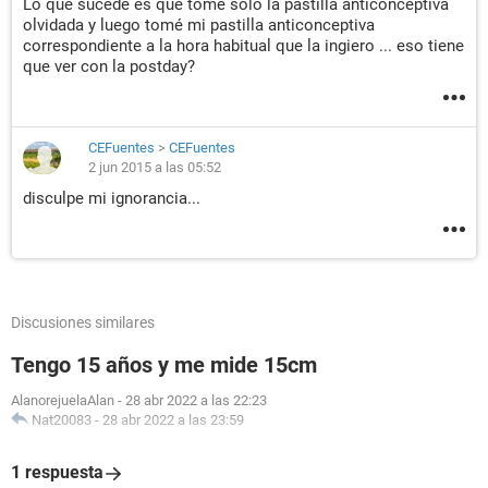
Lo que sucede es que tome solo la pastilla anticonceptiva
olvidada y luego tomé mi pastilla anticonceptiva
correspondiente a la hora habitual que la ingiero ... eso tiene
que ver con la postday?
CEFuentes
>
CEFuentes
2 jun 2015 a las 05:52
disculpe mi ignorancia...
Discusiones similares
Tengo 15 años y me mide 15cm
AlanorejuelaAlan
-
28 abr 2022 a las 22:23
Nat20083
-
28 abr 2022 a las 23:59
1 respuesta